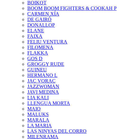
BOIKOT
BOOM BOOM FIGHTERS & COOKAH P
CARMEN XÍA
DE GAIRÓ
DONALLOP
ELANE
FAIXA
FELIU VENTURA
FILOMENA
FLAKKA
GOS D
GROGGY RUDE
GUINEU
HERMANO L
JAÇ VORAÇ
JAZZWOMAN
JAVI MEDINA
LIA KALI
LLENGUA MORTA
MAIO
MALUKS
MARALA
LA MARIA
LAS NINYAS DEL CORRO
MILENRAMA