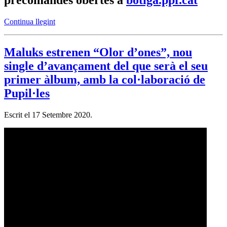
precomandes obertes a
botiga.ppf.cat
Continua llegint
Maluks estrenen “Olor d’ones”, nou
single d’avançament del que serà el seu
primer àlbum, amb la col·laboració de
Pupil·les
Escrit el
17 Setembre 2020
.