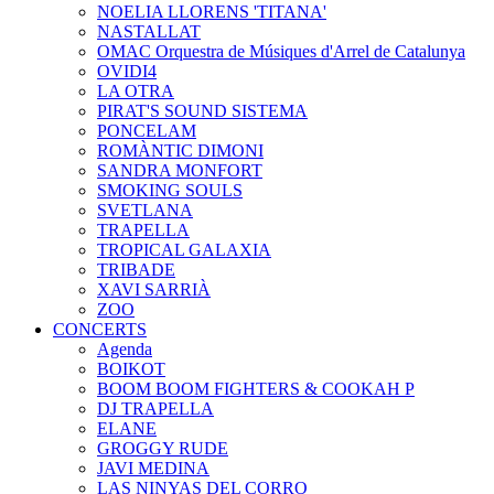
NOELIA LLORENS 'TITANA'
NASTALLAT
OMAC Orquestra de Músiques d'Arrel de Catalunya
OVIDI4
LA OTRA
PIRAT'S SOUND SISTEMA
PONCELAM
ROMÀNTIC DIMONI
SANDRA MONFORT
SMOKING SOULS
SVETLANA
TRAPELLA
TROPICAL GALAXIA
TRIBADE
XAVI SARRIÀ
ZOO
CONCERTS
Agenda
BOIKOT
BOOM BOOM FIGHTERS & COOKAH P
DJ TRAPELLA
ELANE
GROGGY RUDE
JAVI MEDINA
LAS NINYAS DEL CORRO