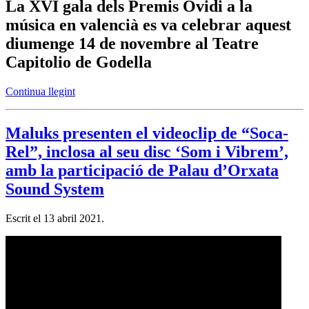
La XVI gala dels Premis Ovidi a la
música en valencià es va celebrar aquest
diumenge 14 de novembre al Teatre
Capitolio de Godella
Continua llegint
Maluks presenten el videoclip de “Soca-
Rel”, inclosa al seu disc ‘Som i Vibrem’,
amb la participació de Palau d’Orxata
Sound System
Escrit el
13 abril 2021
.