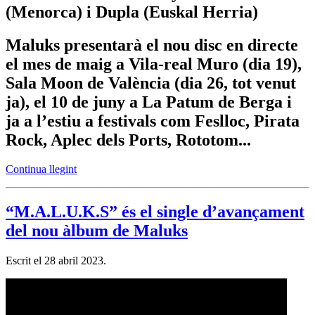
(Menorca) i Dupla (Euskal Herria)
Maluks presentarà el nou disc en directe
el mes de maig a Vila-real Muro (dia 19),
Sala Moon de València (dia 26, tot venut
ja), el 10 de juny a La Patum de Berga i
ja a l’estiu a festivals com Feslloc, Pirata
Rock, Aplec dels Ports, Rototom...
Continua llegint
“M.A.L.U.K.S” és el single d’avançament
del nou àlbum de Maluks
Escrit el
28 abril 2023
.