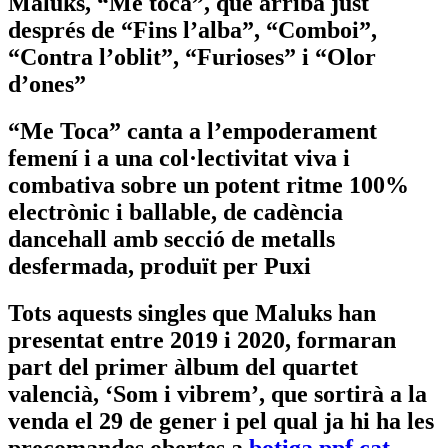
Maluks, “Me toca”, que arriba just
després de “Fins l’alba”, “Comboi”,
“Contra l’oblit”, “Furioses” i “Olor
d’ones”
“Me Toca” canta a l’empoderament
femení i a una col·lectivitat viva i
combativa sobre un potent ritme 100%
electrònic i ballable, de cadència
dancehall amb secció de metalls
desfermada, produït per Puxi
Tots aquests singles que Maluks han
presentat entre 2019 i 2020, formaran
part del primer àlbum del quartet
valencià, ‘Som i vibrem’, que sortirà a la
venda el 29 de gener i pel qual ja hi ha les