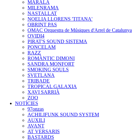
MARALA
MILENRAMA
NASTALLAT
NOELIA LLORENS 'TITANA'
OBRINT PAS
OMAC Orquestra de Músiques d'Arrel de Catalunya
OVIDI4
PIRAT'S SOUND SISTEMA
PONCELAM
RAZZ
ROMÀNTIC DIMONI
SANDRA MONFORT
SMOKING SOULS
SVETLANA
TRIBADE
TROPICAL GALAXIA
XAVI SARRIÀ
ZOO
NOTÍCIES
97onzas
ACHILIFUNK SOUND SYSTEM
AUXILI
AVANT
AT VERSARIS
BASTARDS