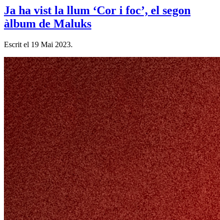
Ja ha vist la llum ‘Cor i foc’, el segon
àlbum de Maluks
Escrit el
19 Mai 2023
.