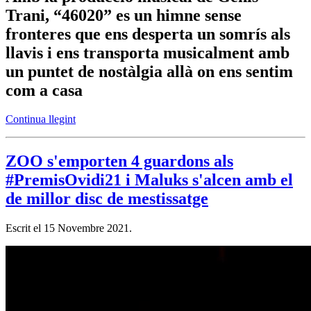
Trani, “46020” es un himne sense
fronteres que ens desperta un somrís als
llavis i ens transporta musicalment amb
un puntet de nostàlgia allà on ens sentim
com a casa
Continua llegint
ZOO s'emporten 4 guardons als
#PremisOvidi21 i Maluks s'alcen amb el
de millor disc de mestissatge
Escrit el
15 Novembre 2021
.