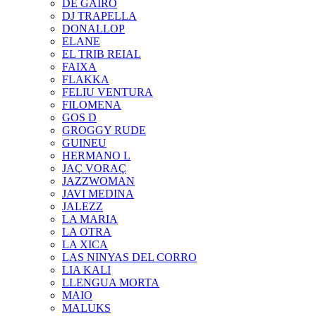
DE GAIRÓ
DJ TRAPELLA
DONALLOP
ELANE
EL TRIB REIAL
FAIXA
FLAKKA
FELIU VENTURA
FILOMENA
GOS D
GROGGY RUDE
GUINEU
HERMANO L
JAÇ VORAÇ
JAZZWOMAN
JAVI MEDINA
JALEZZ
LA MARIA
LA OTRA
LA XICA
LAS NINYAS DEL CORRO
LIA KALI
LLENGUA MORTA
MAIO
MALUKS