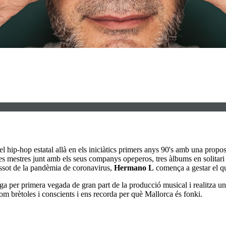
l hip-hop estatal allà en els iniciàtics primers anys 90's amb una propost
res mestres junt amb els seus companys opeperos, tres àlbums en solitari
 assot de la pandèmia de coronavirus,
Hermano L
comença a gestar el qu
ga per primera vegada de gran part de la producció musical i realitza un
 com brètoles i conscients i ens recorda per què Mallorca és fonki.