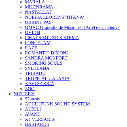
MARALA
MILENRAMA
NASTALLAT
NOELIA LLORENS 'TITANA'
OBRINT PAS
OMAC Orquestra de Músiques d'Arrel de Catalunya
OVIDI4
PIRAT'S SOUND SISTEMA
PONCELAM
RAZZ
ROMÀNTIC DIMONI
SANDRA MONFORT
SMOKING SOULS
SVETLANA
TRIBADE
TROPICAL GALAXIA
XAVI SARRIÀ
ZOO
NOTÍCIES
97onzas
ACHILIFUNK SOUND SYSTEM
AUXILI
AVANT
AT VERSARIS
BASTARDS