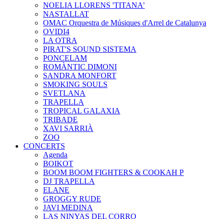
NOELIA LLORENS 'TITANA'
NASTALLAT
OMAC Orquestra de Músiques d'Arrel de Catalunya
OVIDI4
LA OTRA
PIRAT'S SOUND SISTEMA
PONCELAM
ROMÀNTIC DIMONI
SANDRA MONFORT
SMOKING SOULS
SVETLANA
TRAPELLA
TROPICAL GALAXIA
TRIBADE
XAVI SARRIÀ
ZOO
CONCERTS
Agenda
BOIKOT
BOOM BOOM FIGHTERS & COOKAH P
DJ TRAPELLA
ELANE
GROGGY RUDE
JAVI MEDINA
LAS NINYAS DEL CORRO