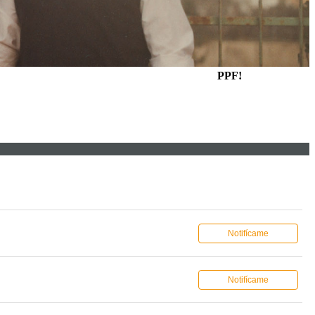
PPF!
Notifícame
Notifícame