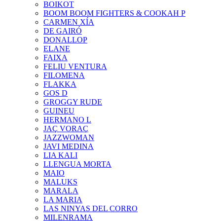
BOIKOT
BOOM BOOM FIGHTERS & COOKAH P
CARMEN XÍA
DE GAIRÓ
DONALLOP
ELANE
FAIXA
FELIU VENTURA
FILOMENA
FLAKKA
GOS D
GROGGY RUDE
GUINEU
HERMANO L
JAÇ VORAÇ
JAZZWOMAN
JAVI MEDINA
LIA KALI
LLENGUA MORTA
MAIO
MALUKS
MARALA
LA MARIA
LAS NINYAS DEL CORRO
MILENRAMA