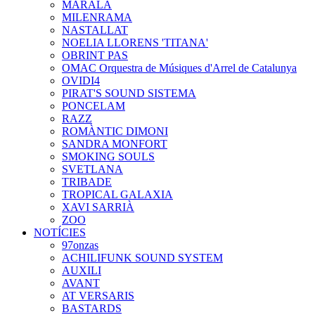
MARALA
MILENRAMA
NASTALLAT
NOELIA LLORENS 'TITANA'
OBRINT PAS
OMAC Orquestra de Músiques d'Arrel de Catalunya
OVIDI4
PIRAT'S SOUND SISTEMA
PONCELAM
RAZZ
ROMÀNTIC DIMONI
SANDRA MONFORT
SMOKING SOULS
SVETLANA
TRIBADE
TROPICAL GALAXIA
XAVI SARRIÀ
ZOO
NOTÍCIES
97onzas
ACHILIFUNK SOUND SYSTEM
AUXILI
AVANT
AT VERSARIS
BASTARDS