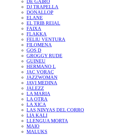
DE GAIRÓ
DJ TRAPELLA
DONALLOP
ELANE
EL TRIB REIAL
FAIXA
FLAKKA
FELIU VENTURA
FILOMENA
GOS D
GROGGY RUDE
GUINEU
HERMANO L
JAÇ VORAÇ
JAZZWOMAN
JAVI MEDINA
JALEZZ
LA MARIA
LA OTRA
LA XICA
LAS NINYAS DEL CORRO
LIA KALI
LLENGUA MORTA
MAIO
MALUKS