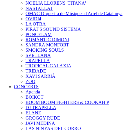
NOELIA LLORENS 'TITANA'
NASTALLAT
OMAC Orquestra de Músiques d'Arrel de Catalunya
OVIDI4
LA OTRA
PIRAT'S SOUND SISTEMA
PONCELAM
ROMÀNTIC DIMONI
SANDRA MONFORT
SMOKING SOULS
SVETLANA
TRAPELLA
TROPICAL GALAXIA
TRIBADE
XAVI SARRIÀ
ZOO
CONCERTS
Agenda
BOIKOT
BOOM BOOM FIGHTERS & COOKAH P
DJ TRAPELLA
ELANE
GROGGY RUDE
JAVI MEDINA
LAS NINYAS DEL CORRO