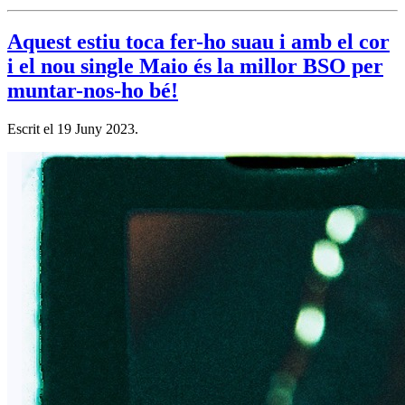
Aquest estiu toca fer-ho suau i amb el cor
i el nou single Maio és la millor BSO per
muntar-nos-ho bé!
Escrit el
19 Juny 2023
.