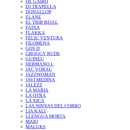
DE GAIRÓ
DJ TRAPELLA
DONALLOP
ELANE
EL TRIB REIAL
FAIXA
FLAKKA
FELIU VENTURA
FILOMENA
GOS D
GROGGY RUDE
GUINEU
HERMANO L
JAÇ VORAÇ
JAZZWOMAN
JAVI MEDINA
JALEZZ
LA MARIA
LA OTRA
LA XICA
LAS NINYAS DEL CORRO
LIA KALI
LLENGUA MORTA
MAIO
MALUKS