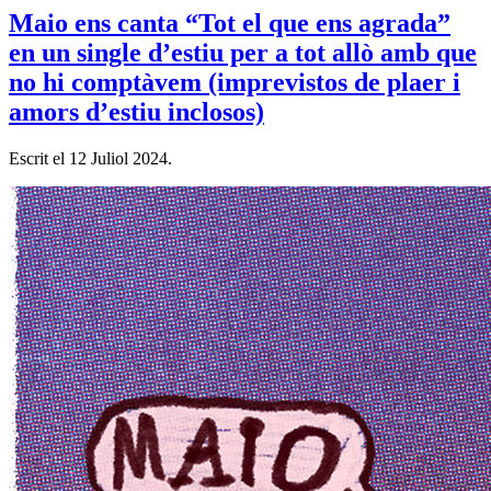
Maio ens canta “Tot el que ens agrada”
en un single d’estiu per a tot allò amb que
no hi comptàvem (imprevistos de plaer i
amors d’estiu inclosos)
Escrit el
12 Juliol 2024
.