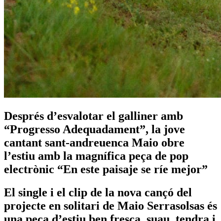
Després d’esvalotar el galliner amb
“Progresso Adequadament”, la jove
cantant sant-andreuenca Maio obre
l’estiu amb la magnífica peça de pop
electrònic “En este paisaje se ríe mejor”
El single i el clip de la nova cançó del
projecte en solitari de Maio Serrasolsas és
una peça d’estiu ben fresca, suau, tendra i