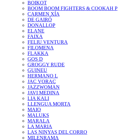
BOIKOT
BOOM BOOM FIGHTERS & COOKAH P
CARMEN XÍA
DE GAIRÓ
DONALLOP
ELANE
FAIXA
FELIU VENTURA
FILOMENA
FLAKKA
GOS D
GROGGY RUDE
GUINEU
HERMANO L
JAÇ VORAÇ
JAZZWOMAN
JAVI MEDINA
LIA KALI
LLENGUA MORTA
MAIO
MALUKS
MARALA
LA MARIA
LAS NINYAS DEL CORRO
MILENRAMA