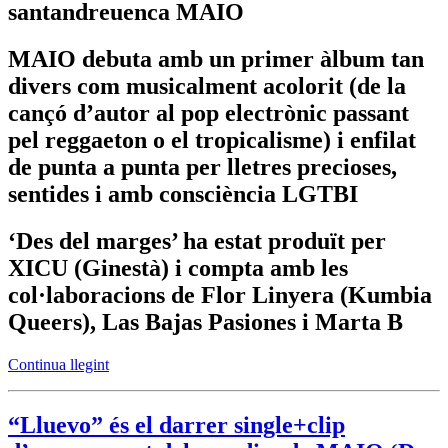
santandreuenca MAIO
MAIO debuta amb un primer àlbum tan
divers com musicalment acolorit (de la
cançó d’autor al pop electrònic passant
pel reggaeton o el tropicalisme) i enfilat
de punta a punta per lletres precioses,
sentides i amb consciència LGTBI
‘Des del marges’ ha estat produït per
XICU (Ginestà) i compta amb les
col·laboracions de Flor Linyera (Kumbia
Queers), Las Bajas Pasiones i Marta B
Continua llegint
“Lluevo” és el darrer single+clip