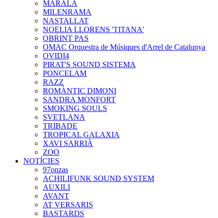
MARALA
MILENRAMA
NASTALLAT
NOELIA LLORENS 'TITANA'
OBRINT PAS
OMAC Orquestra de Músiques d'Arrel de Catalunya
OVIDI4
PIRAT'S SOUND SISTEMA
PONCELAM
RAZZ
ROMÀNTIC DIMONI
SANDRA MONFORT
SMOKING SOULS
SVETLANA
TRIBADE
TROPICAL GALAXIA
XAVI SARRIÀ
ZOO
NOTÍCIES
97onzas
ACHILIFUNK SOUND SYSTEM
AUXILI
AVANT
AT VERSARIS
BASTARDS