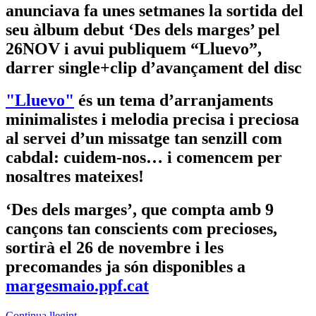
anunciava fa unes setmanes la sortida del
seu àlbum debut ‘Des dels marges’ pel
26NOV i avui publiquem “Lluevo”,
darrer single+clip d’avançament del disc
"Lluevo"
és un tema d’arranjaments
minimalistes i melodia precisa i preciosa
al servei d’un missatge tan senzill com
cabdal: cuidem-nos… i comencem per
nosaltres mateixes!
‘Des dels marges’, que compta amb 9
cançons tan conscients com precioses,
sortirà el 26 de novembre i les
precomandes ja són disponibles a
margesmaio.ppf.cat
Continua llegint