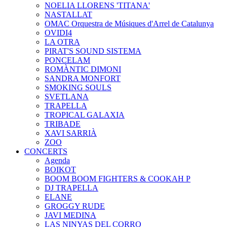
NOELIA LLORENS 'TITANA'
NASTALLAT
OMAC Orquestra de Músiques d'Arrel de Catalunya
OVIDI4
LA OTRA
PIRAT'S SOUND SISTEMA
PONCELAM
ROMÀNTIC DIMONI
SANDRA MONFORT
SMOKING SOULS
SVETLANA
TRAPELLA
TROPICAL GALAXIA
TRIBADE
XAVI SARRIÀ
ZOO
CONCERTS
Agenda
BOIKOT
BOOM BOOM FIGHTERS & COOKAH P
DJ TRAPELLA
ELANE
GROGGY RUDE
JAVI MEDINA
LAS NINYAS DEL CORRO