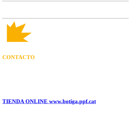
CONTACTO
CONTRATACIÓN
Tel: (+34) 615 27 69 02 contractacio@ppf.cat
ADMINISTRACIÓN Y TIENDA
Tel.: (+34) 93 878 74 80 comandes@ppf.cat
TIENDA ONLINE www.botiga.ppf.cat
SELLO DISCOGRÁFICO, LICENCIAS,
PROMOS y EDITORIAL
info@ppf.cat