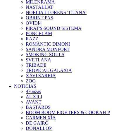
MILENRAMA
NASTALLAT
NOELIA LLORENS 'TITANA'
OBRINT PAS
OVIDI4
PIRAT'S SOUND SISTEMA
PONCELAM
RAZZ
ROMÀNTIC DIMONI
SANDRA MONFORT
SMOKING SOULS
SVETLANA
TRIBADE
TROPICAL GALAXIA
XAVI SARRIÀ
ZOO
NOTICIAS
97onzas
AUXILI
AVANT
BASTARDS
BOOM BOOM FIGHTERS & COOKAH P
CARMEN XÍA
DE GAIRÓ
DONALLOP