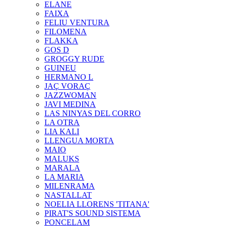
ELANE
FAIXA
FELIU VENTURA
FILOMENA
FLAKKA
GOS D
GROGGY RUDE
GUINEU
HERMANO L
JAÇ VORAÇ
JAZZWOMAN
JAVI MEDINA
LAS NINYAS DEL CORRO
LA OTRA
LIA KALI
LLENGUA MORTA
MAIO
MALUKS
MARALA
LA MARIA
MILENRAMA
NASTALLAT
NOELIA LLORENS 'TITANA'
PIRAT'S SOUND SISTEMA
PONCELAM