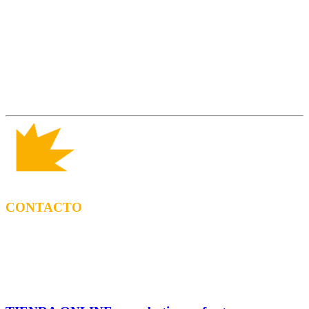
CONTACTO
CONTRATACIÓN
Tel: (+34) 615 27 69 02 contractacio@ppf.cat
ADMINISTRACIÓN Y TIENDA
Tel.: (+34) 93 878 74 80 comandes@ppf.cat