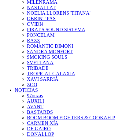
MILENRAMA
NASTALLAT
NOELIA LLORENS 'TITANA'
OBRINT PAS
OVIDI4
PIRAT'S SOUND SISTEMA
PONCELAM
RAZZ
ROMÀNTIC DIMONI
SANDRA MONFORT
SMOKING SOULS
SVETLANA
TRIBADE
TROPICAL GALAXIA
XAVI SARRIÀ
ZOO
NOTICIAS
97onzas
AUXILI
AVANT
BASTARDS
BOOM BOOM FIGHTERS & COOKAH P
CARMEN XÍA
DE GAIRÓ
DONALLOP