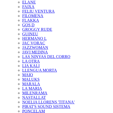
ELANE
FAIXA
FELIU VENTURA
FILOMENA
FLAKKA
GOS D
GROGGY RUDE
GUINEU
HERMANO L
JAÇ VORAÇ
JAZZWOMAN
JAVI MEDINA
LAS NINYAS DEL CORRO
LA OTRA
LIA KALI
LLENGUA MORTA
MAIO
MALUKS
MARALA
LA MARIA
MILENRAMA
NASTALLAT
NOELIA LLORENS 'TITANA'
PIRAT'S SOUND SISTEMA
PONCELAM