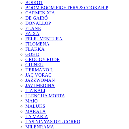
BOIKOT
BOOM BOOM FIGHTERS & COOKAH P
CARMEN XÍA
DE GAIRÓ
DONALLOP
ELANE
FAIXA
FELIU VENTURA
FILOMENA
FLAKKA
GOS D
GROGGY RUDE
GUINEU
HERMANO L
JAÇ VORAÇ
JAZZWOMAN
JAVI MEDINA
LIA KALI
LLENGUA MORTA
MAIO
MALUKS
MARALA
LA MARIA
LAS NINYAS DEL CORRO
MILENRAMA