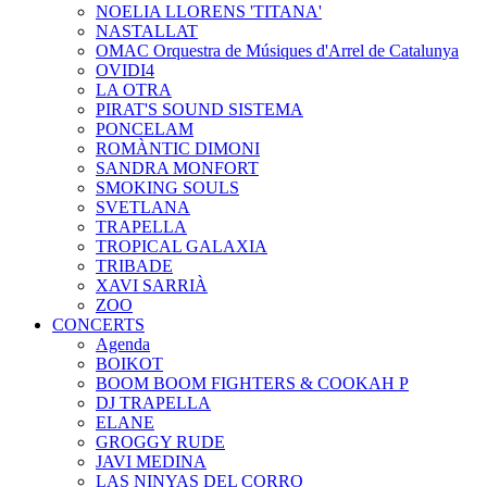
NOELIA LLORENS 'TITANA'
NASTALLAT
OMAC Orquestra de Músiques d'Arrel de Catalunya
OVIDI4
LA OTRA
PIRAT'S SOUND SISTEMA
PONCELAM
ROMÀNTIC DIMONI
SANDRA MONFORT
SMOKING SOULS
SVETLANA
TRAPELLA
TROPICAL GALAXIA
TRIBADE
XAVI SARRIÀ
ZOO
CONCERTS
Agenda
BOIKOT
BOOM BOOM FIGHTERS & COOKAH P
DJ TRAPELLA
ELANE
GROGGY RUDE
JAVI MEDINA
LAS NINYAS DEL CORRO