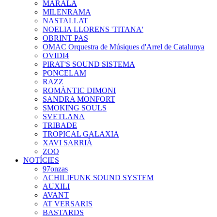
MARALA
MILENRAMA
NASTALLAT
NOELIA LLORENS 'TITANA'
OBRINT PAS
OMAC Orquestra de Músiques d'Arrel de Catalunya
OVIDI4
PIRAT'S SOUND SISTEMA
PONCELAM
RAZZ
ROMÀNTIC DIMONI
SANDRA MONFORT
SMOKING SOULS
SVETLANA
TRIBADE
TROPICAL GALAXIA
XAVI SARRIÀ
ZOO
NOTÍCIES
97onzas
ACHILIFUNK SOUND SYSTEM
AUXILI
AVANT
AT VERSARIS
BASTARDS