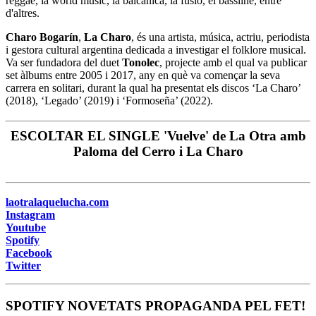
reggae, la world music, la balcànica, la fusió, el bassline, entre
d'altres.
Charo Bogarín
,
La Charo
, és una artista, música, actriu, periodista
i gestora cultural argentina dedicada a investigar el folklore musical.
Va ser fundadora del duet
Tonolec
, projecte amb el qual va publicar
set àlbums entre 2005 i 2017, any en què va començar la seva
carrera en solitari, durant la qual ha presentat els discos ‘La Charo’
(2018), ‘Legado’ (2019) i ‘Formoseña’ (2022).
ESCOLTAR EL SINGLE 'Vuelve' de La Otra amb
Paloma del Cerro i La Charo
laotralaquelucha.com
Instagram
Youtube
Spotify
Facebook
Twitter
SPOTIFY NOVETATS PROPAGANDA PEL FET!