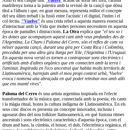
Amb el seu cinquè disc
'Vuelve'
acabat de sortir del forn, l'artista
madrilenya torna a la palestra amb la revisió de la cançó que dóna
títol a l'àlbum i que, en gran mesura, representa millor el concepte
del seu últim treball i la fusió entre l'acústic i el digital, l'intim i el
col·lectiu.
"Vuelve"
és una crida rebel a aquesta manera essencial
d'interactuar amb la Vida que moltes persones necessitem en aquesta
època de pantalles i distraccions.
La Otra
explica que
"el seu so i
les dones que acompanyen aquest cant amb veus profundes des de
l'Argentina, La Charo i Paloma del Cerro, són el reflex de com va
néixer aquesta cançó, durant una gira per Costa Rica i Colòmbia,
precedida per una altra gira llarga per Xile, l'Argentina i l'Uruguai.
En aquesta nova versió es tornen a contraposar sons electrònics i
artificials amb d'altres orgànics que em connecten amb la terra i
l'amistat. Inspirada en l'eco ancestral que habita molts territoris de
Llatinoamèrica, barrejats amb el meu propi context urbà, 'Vuelve'
evoca i nomena una abraçada en què poder retrobar-nos amb allò
que ens manté vives"
.
Paloma del Cerro
és una artista argentina inspirada en l'efecte
transformador de la música que, connectada amb la poesia, els cants
i la màgia ritual, honra la cultura indígena de Llatinoamèrica. En els
seus cinc discos es presenta un concepte innovador, inclusiu i
agosarat dins del nou folklore llatinoamericà, en què fusiona ritmes
ancestrals i sons electrònics característics d'aquesta època, com el
drum and bass, la cúmbia, el house, el dub, l'electrònica orgànica, el