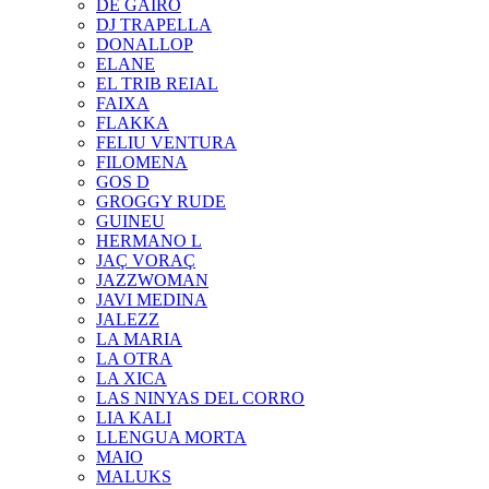
DE GAIRÓ
DJ TRAPELLA
DONALLOP
ELANE
EL TRIB REIAL
FAIXA
FLAKKA
FELIU VENTURA
FILOMENA
GOS D
GROGGY RUDE
GUINEU
HERMANO L
JAÇ VORAÇ
JAZZWOMAN
JAVI MEDINA
JALEZZ
LA MARIA
LA OTRA
LA XICA
LAS NINYAS DEL CORRO
LIA KALI
LLENGUA MORTA
MAIO
MALUKS