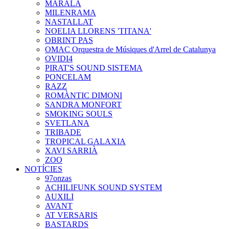
MARALA
MILENRAMA
NASTALLAT
NOELIA LLORENS 'TITANA'
OBRINT PAS
OMAC Orquestra de Músiques d'Arrel de Catalunya
OVIDI4
PIRAT'S SOUND SISTEMA
PONCELAM
RAZZ
ROMÀNTIC DIMONI
SANDRA MONFORT
SMOKING SOULS
SVETLANA
TRIBADE
TROPICAL GALAXIA
XAVI SARRIÀ
ZOO
NOTÍCIES
97onzas
ACHILIFUNK SOUND SYSTEM
AUXILI
AVANT
AT VERSARIS
BASTARDS