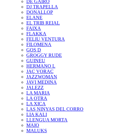
DE GAIRÓ
DJ TRAPELLA
DONALLOP
ELANE
EL TRIB REIAL
FAIXA
FLAKKA
FELIU VENTURA
FILOMENA
GOS D
GROGGY RUDE
GUINEU
HERMANO L
JAÇ VORAÇ
JAZZWOMAN
JAVI MEDINA
JALEZZ
LA MARIA
LA OTRA
LA XICA
LAS NINYAS DEL CORRO
LIA KALI
LLENGUA MORTA
MAIO
MALUKS