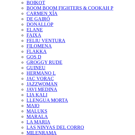
BOIKOT
BOOM BOOM FIGHTERS & COOKAH P
CARMEN XÍA
DE GAIRÓ
DONALLOP
ELANE
FAIXA
FELIU VENTURA
FILOMENA
FLAKKA
GOS D
GROGGY RUDE
GUINEU
HERMANO L
JAÇ VORAÇ
JAZZWOMAN
JAVI MEDINA
LIA KALI
LLENGUA MORTA
MAIO
MALUKS
MARALA
LA MARIA
LAS NINYAS DEL CORRO
MILENRAMA