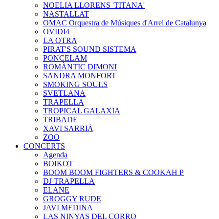
NOELIA LLORENS 'TITANA'
NASTALLAT
OMAC Orquestra de Músiques d'Arrel de Catalunya
OVIDI4
LA OTRA
PIRAT'S SOUND SISTEMA
PONCELAM
ROMÀNTIC DIMONI
SANDRA MONFORT
SMOKING SOULS
SVETLANA
TRAPELLA
TROPICAL GALAXIA
TRIBADE
XAVI SARRIÀ
ZOO
CONCERTS
Agenda
BOIKOT
BOOM BOOM FIGHTERS & COOKAH P
DJ TRAPELLA
ELANE
GROGGY RUDE
JAVI MEDINA
LAS NINYAS DEL CORRO