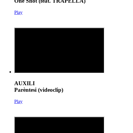
One Shot (feat. TRAPELLA)
Play
AUXILI
Parèntesi (videoclip)
Play