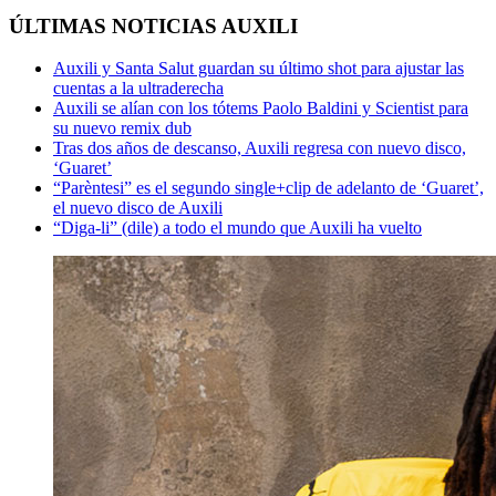
ÚLTIMAS NOTICIAS AUXILI
Auxili y Santa Salut guardan su último shot para ajustar las
cuentas a la ultraderecha
Auxili se alían con los tótems Paolo Baldini y Scientist para
su nuevo remix dub
Tras dos años de descanso, Auxili regresa con nuevo disco,
‘Guaret’
“Parèntesi” es el segundo single+clip de adelanto de ‘Guaret’,
el nuevo disco de Auxili
“Diga-li” (dile) a todo el mundo que Auxili ha vuelto