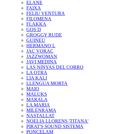
ELANE
FAIXA
FELIU VENTURA
FILOMENA
FLAKKA
GOS D
GROGGY RUDE
GUINEU
HERMANO L
JAÇ VORAÇ
JAZZWOMAN
JAVI MEDINA
LAS NINYAS DEL CORRO
LA OTRA
LIA KALI
LLENGUA MORTA
MAIO
MALUKS
MARALA
LA MARIA
MILENRAMA
NASTALLAT
NOELIA LLORENS 'TITANA'
PIRAT'S SOUND SISTEMA
PONCELAM