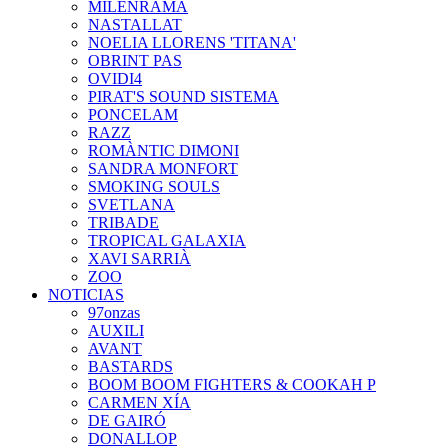
MILENRAMA
NASTALLAT
NOELIA LLORENS 'TITANA'
OBRINT PAS
OVIDI4
PIRAT'S SOUND SISTEMA
PONCELAM
RAZZ
ROMÀNTIC DIMONI
SANDRA MONFORT
SMOKING SOULS
SVETLANA
TRIBADE
TROPICAL GALAXIA
XAVI SARRIÀ
ZOO
NOTICIAS
97onzas
AUXILI
AVANT
BASTARDS
BOOM BOOM FIGHTERS & COOKAH P
CARMEN XÍA
DE GAIRÓ
DONALLOP