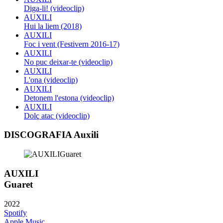
Diga-li! (videoclip)
AUXILI
Hui la liem (2018)
AUXILI
Foc i vent (Festivern 2016-17)
AUXILI
No puc deixar-te (videoclip)
AUXILI
L'ona (videoclip)
AUXILI
Detonem l'estona (videoclip)
AUXILI
Dolç atac (videoclip)
DISCOGRAFIA Auxili
AUXILI
Guaret
2022
Spotify
Apple Music