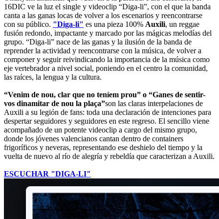
16DIC ve la luz el single y videoclip “Diga-li”, con el que la banda
canta a las ganas locas de volver a los escenarios y reencontrarse
con su público.
"Diga-li"
es una pieza 100%
Auxili
, un reggae
fusión redondo, impactante y marcado por las mágicas melodías del
grupo. “Diga-li” nace de las ganas y la ilusión de la banda de
reprender la actividad y reencontrarse con la música, de volver a
componer y seguir reivindicando la importancia de la música como
eje vertebrador a nivel social, poniendo en el centro la comunidad,
las raíces, la lengua y la cultura.
“Venim de nou, clar que no teníem prou” o “Ganes de sentir-
vos dinamitar de nou la plaça”
son las claras interpelaciones de
Auxili a su legión de fans: toda una declaración de intenciones para
despertar seguidores y seguidores en este regreso. El sencillo viene
acompañado de un potente videoclip a cargo del mismo grupo,
donde los jóvenes valencianos cantan dentro de containers
frigoríficos y neveras, representando ese deshielo del tiempo y la
vuelta de nuevo al río de alegría y rebeldía que caracterizan a Auxili.
ESCUCHAR "DIGA-LI"