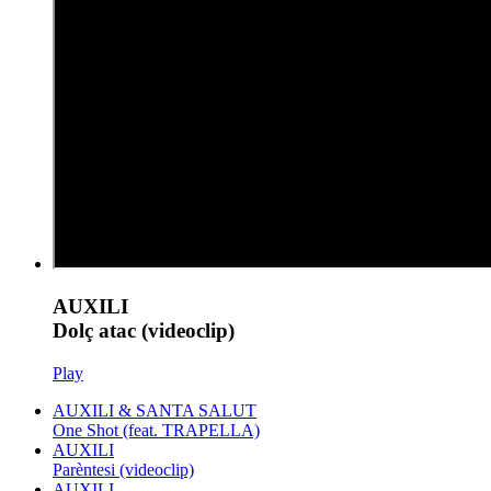
AUXILI
Dolç atac (videoclip)
Play
AUXILI & SANTA SALUT
One Shot (feat. TRAPELLA)
AUXILI
Parèntesi (videoclip)
AUXILI