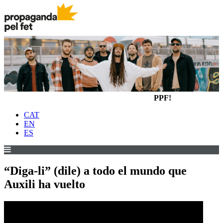
PPF!
CAT
EN
ES
“Diga-li” (dile) a todo el mundo que
Auxili ha vuelto