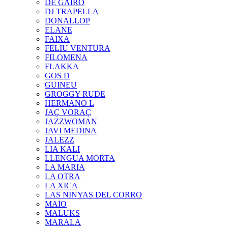
DE GAIRÓ
DJ TRAPELLA
DONALLOP
ELANE
FAIXA
FELIU VENTURA
FILOMENA
FLAKKA
GOS D
GUINEU
GROGGY RUDE
HERMANO L
JAÇ VORAÇ
JAZZWOMAN
JAVI MEDINA
JALEZZ
LIA KALI
LLENGUA MORTA
LA MARIA
LA OTRA
LA XICA
LAS NINYAS DEL CORRO
MAIO
MALUKS
MARALA