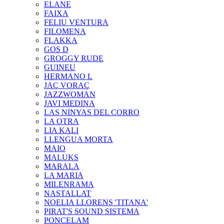
ELANE
FAIXA
FELIU VENTURA
FILOMENA
FLAKKA
GOS D
GROGGY RUDE
GUINEU
HERMANO L
JAÇ VORAÇ
JAZZWOMAN
JAVI MEDINA
LAS NINYAS DEL CORRO
LA OTRA
LIA KALI
LLENGUA MORTA
MAIO
MALUKS
MARALA
LA MARIA
MILENRAMA
NASTALLAT
NOELIA LLORENS 'TITANA'
PIRAT'S SOUND SISTEMA
PONCELAM