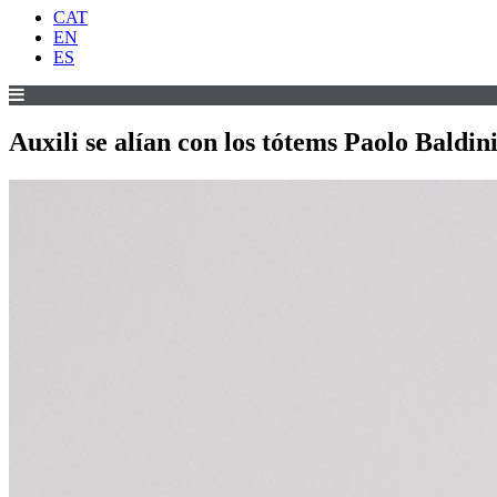
CAT
EN
ES
Auxili se alían con los tótems Paolo Baldin