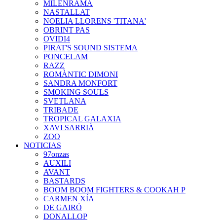
MILENRAMA
NASTALLAT
NOELIA LLORENS 'TITANA'
OBRINT PAS
OVIDI4
PIRAT'S SOUND SISTEMA
PONCELAM
RAZZ
ROMÀNTIC DIMONI
SANDRA MONFORT
SMOKING SOULS
SVETLANA
TRIBADE
TROPICAL GALAXIA
XAVI SARRIÀ
ZOO
NOTICIAS
97onzas
AUXILI
AVANT
BASTARDS
BOOM BOOM FIGHTERS & COOKAH P
CARMEN XÍA
DE GAIRÓ
DONALLOP