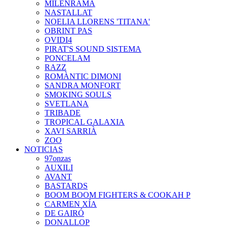
MILENRAMA
NASTALLAT
NOELIA LLORENS 'TITANA'
OBRINT PAS
OVIDI4
PIRAT'S SOUND SISTEMA
PONCELAM
RAZZ
ROMÀNTIC DIMONI
SANDRA MONFORT
SMOKING SOULS
SVETLANA
TRIBADE
TROPICAL GALAXIA
XAVI SARRIÀ
ZOO
NOTICIAS
97onzas
AUXILI
AVANT
BASTARDS
BOOM BOOM FIGHTERS & COOKAH P
CARMEN XÍA
DE GAIRÓ
DONALLOP