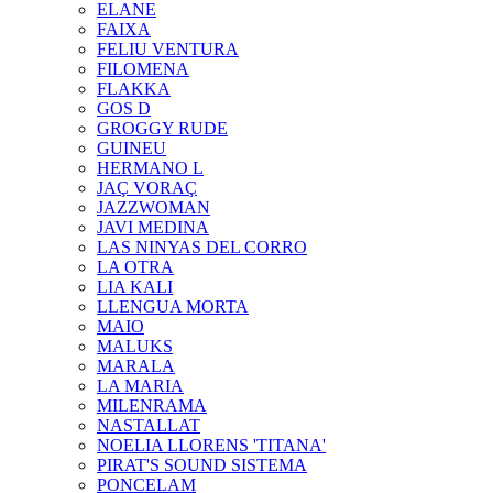
ELANE
FAIXA
FELIU VENTURA
FILOMENA
FLAKKA
GOS D
GROGGY RUDE
GUINEU
HERMANO L
JAÇ VORAÇ
JAZZWOMAN
JAVI MEDINA
LAS NINYAS DEL CORRO
LA OTRA
LIA KALI
LLENGUA MORTA
MAIO
MALUKS
MARALA
LA MARIA
MILENRAMA
NASTALLAT
NOELIA LLORENS 'TITANA'
PIRAT'S SOUND SISTEMA
PONCELAM