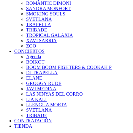
ROMÀNTIC DIMONI
SANDRA MONFORT
SMOKING SOULS
SVETLANA
TRAPELLA
TRIBADE
TROPICAL GALAXIA
XAVI SARRIÀ
ZOO
CONCIERTOS
Agenda
BOIKOT
BOOM BOOM FIGHTERS & COOKAH P
DJ TRAPELLA
ELANE
GROGGY RUDE
JAVI MEDINA
LAS NINYAS DEL CORRO
LIA KALI
LLENGUA MORTA
SVETLANA
TRIBADE
CONTRATACIÓN
TIENDA