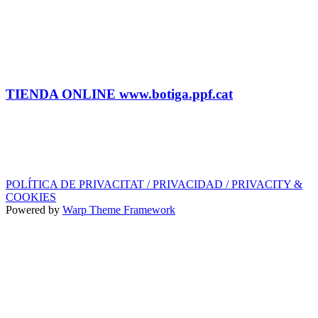
CONTRATACIÓN
Tel: (+34) 615 27 69 02 contractacio@ppf.cat
ADMINISTRACIÓN Y TIENDA
Tel.: (+34) 93 878 74 80 comandes@ppf.cat
TIENDA ONLINE www.botiga.ppf.cat
SELLO DISCOGRÁFICO, LICENCIAS,
PROMOS y EDITORIAL
info@ppf.cat
POLÍTICA DE PRIVACITAT / PRIVACIDAD / PRIVACITY &
COOKIES
Powered by
Warp Theme Framework