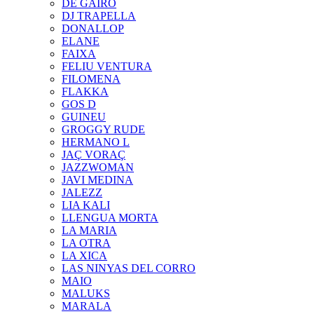
DE GAIRÓ
DJ TRAPELLA
DONALLOP
ELANE
FAIXA
FELIU VENTURA
FILOMENA
FLAKKA
GOS D
GUINEU
GROGGY RUDE
HERMANO L
JAÇ VORAÇ
JAZZWOMAN
JAVI MEDINA
JALEZZ
LIA KALI
LLENGUA MORTA
LA MARIA
LA OTRA
LA XICA
LAS NINYAS DEL CORRO
MAIO
MALUKS
MARALA