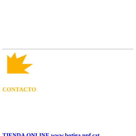
CONTACTO
CONTRATACIÓN
Tel: (+34) 615 27 69 02 contractacio@ppf.cat
ADMINISTRACIÓN Y TIENDA
Tel.: (+34) 93 878 74 80 comandes@ppf.cat
TIENDA ONLINE www.botiga.ppf.cat