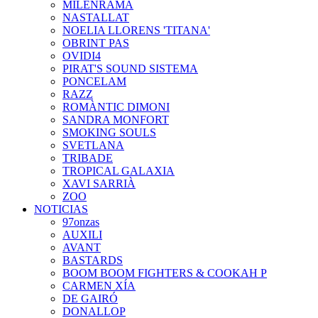
MILENRAMA
NASTALLAT
NOELIA LLORENS 'TITANA'
OBRINT PAS
OVIDI4
PIRAT'S SOUND SISTEMA
PONCELAM
RAZZ
ROMÀNTIC DIMONI
SANDRA MONFORT
SMOKING SOULS
SVETLANA
TRIBADE
TROPICAL GALAXIA
XAVI SARRIÀ
ZOO
NOTICIAS
97onzas
AUXILI
AVANT
BASTARDS
BOOM BOOM FIGHTERS & COOKAH P
CARMEN XÍA
DE GAIRÓ
DONALLOP