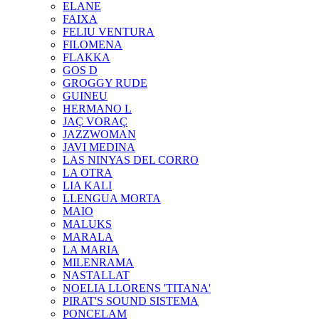
ELANE
FAIXA
FELIU VENTURA
FILOMENA
FLAKKA
GOS D
GROGGY RUDE
GUINEU
HERMANO L
JAÇ VORAÇ
JAZZWOMAN
JAVI MEDINA
LAS NINYAS DEL CORRO
LA OTRA
LIA KALI
LLENGUA MORTA
MAIO
MALUKS
MARALA
LA MARIA
MILENRAMA
NASTALLAT
NOELIA LLORENS 'TITANA'
PIRAT'S SOUND SISTEMA
PONCELAM