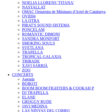
NOELIA LLORENS 'TITANA'
NASTALLAT
OMAC Orquestra de Músiques d'Arrel de Catalunya
OVIDI4
LA OTRA
PIRAT'S SOUND SISTEMA
PONCELAM
ROMÀNTIC DIMONI
SANDRA MONFORT
SMOKING SOULS
SVETLANA
TRAPELLA
TROPICAL GALAXIA
TRIBADE
XAVI SARRIÀ
ZOO
CONCERTS
Agenda
BOIKOT
BOOM BOOM FIGHTERS & COOKAH P
DJ TRAPELLA
ELANE
GROGGY RUDE
JAVI MEDINA
LAS NINYAS DEL CORRO