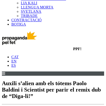
LIA KALI
LLENGUA MORTA
SVETLANA
TRIBADE
CONTRACTACIÓ
BOTIGA
PPF!
CAT
EN
ES
Auxili s’alien amb els tótems Paolo
Baldini i Scientist per parir el remix dub
de “Diga-li!”