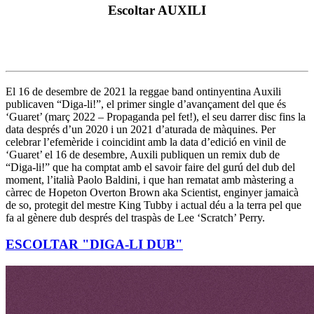
Escoltar AUXILI
El 16 de desembre de 2021 la reggae band ontinyentina Auxili
publicaven “Diga-li!”, el primer single d’avançament del que és
‘Guaret’ (març 2022 – Propaganda pel fet!), el seu darrer disc fins la
data després d’un 2020 i un 2021 d’aturada de màquines. Per
celebrar l’efemèride i coincidint amb la data d’edició en vinil de
‘Guaret’ el 16 de desembre, Auxili publiquen un remix dub de
“Diga-li!” que ha comptat amb el savoir faire del gurú del dub del
moment, l’italià Paolo Baldini, i que han rematat amb màstering a
càrrec de Hopeton Overton Brown aka Scientist, enginyer jamaicà
de so, protegit del mestre King Tubby i actual déu a la terra pel que
fa al gènere dub després del traspàs de Lee ‘Scratch’ Perry.
ESCOLTAR "DIGA-LI DUB"