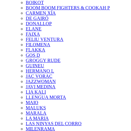
BOIKOT
BOOM BOOM FIGHTERS & COOKAH P
CARMEN XÍA
DE GAIRÓ
DONALLOP
ELANE
FAIXA
FELIU VENTURA
FILOMENA
FLAKKA
GOS D
GROGGY RUDE
GUINEU
HERMANO L
JAÇ VORAÇ
JAZZWOMAN
JAVI MEDINA
LIA KALI
LLENGUA MORTA
MAIO
MALUKS
MARALA
LA MARIA
LAS NINYAS DEL CORRO
MILENRAMA