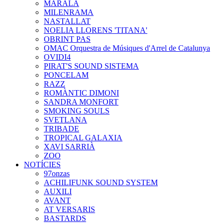
MARALA
MILENRAMA
NASTALLAT
NOELIA LLORENS 'TITANA'
OBRINT PAS
OMAC Orquestra de Músiques d'Arrel de Catalunya
OVIDI4
PIRAT'S SOUND SISTEMA
PONCELAM
RAZZ
ROMÀNTIC DIMONI
SANDRA MONFORT
SMOKING SOULS
SVETLANA
TRIBADE
TROPICAL GALAXIA
XAVI SARRIÀ
ZOO
NOTÍCIES
97onzas
ACHILIFUNK SOUND SYSTEM
AUXILI
AVANT
AT VERSARIS
BASTARDS