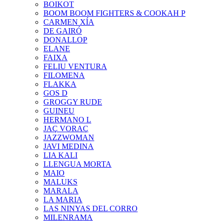
BOIKOT
BOOM BOOM FIGHTERS & COOKAH P
CARMEN XÍA
DE GAIRÓ
DONALLOP
ELANE
FAIXA
FELIU VENTURA
FILOMENA
FLAKKA
GOS D
GROGGY RUDE
GUINEU
HERMANO L
JAÇ VORAÇ
JAZZWOMAN
JAVI MEDINA
LIA KALI
LLENGUA MORTA
MAIO
MALUKS
MARALA
LA MARIA
LAS NINYAS DEL CORRO
MILENRAMA