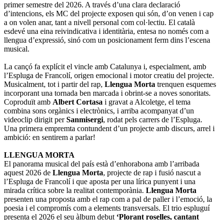
primer semestre del 2026. A través d’una clara declaració
d’intencions, els MC del projecte exposen qui són, d’on venen i cap
a on volen anar, tant a nivell personal com col·lectiu. El català
esdevé una eina reivindicativa i identitària, entesa no només com a
llengua d’expressió, sinó com un posicionament ferm dins l’escena
musical.
La cançó fa explícit el vincle amb Catalunya i, especialment, amb
l’Espluga de Francolí, origen emocional i motor creatiu del projecte.
Musicalment, tot i partir del rap,
Llengua Morta
trenquen esquemes
incorporant una tornada ben marcada i obrint-se a noves sonoritats.
Coproduït amb
Albert Cortasa
i gravat a Alcoletge, el tema
combina sons orgànics i electrònics, i arriba acompanyat d’un
videoclip dirigit per
Sanmisergi
, rodat pels carrers de l’Espluga.
Una primera empremta contundent d’un projecte amb discurs, arrel i
ambició: en sentirem a parlar!
LLENGUA MORTA
El panorama musical del país està d’enhorabona amb l’arribada
aquest 2026 de
Llengua Morta
, projecte de rap i fusió nascut a
l’Espluga de Francolí i que aposta per una lírica punyent i una
mirada crítica sobre la realitat contemporània.
Llengua Morta
presenten una proposta amb el rap com a pal de paller i l’emoció, la
poesia i el compromís com a elements transversals. El trio espluguí
presenta el 2026 el seu àlbum debut
‘Plorant roselles, cantant