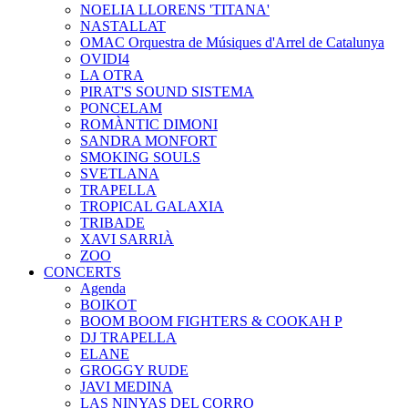
NOELIA LLORENS 'TITANA'
NASTALLAT
OMAC Orquestra de Músiques d'Arrel de Catalunya
OVIDI4
LA OTRA
PIRAT'S SOUND SISTEMA
PONCELAM
ROMÀNTIC DIMONI
SANDRA MONFORT
SMOKING SOULS
SVETLANA
TRAPELLA
TROPICAL GALAXIA
TRIBADE
XAVI SARRIÀ
ZOO
CONCERTS
Agenda
BOIKOT
BOOM BOOM FIGHTERS & COOKAH P
DJ TRAPELLA
ELANE
GROGGY RUDE
JAVI MEDINA
LAS NINYAS DEL CORRO