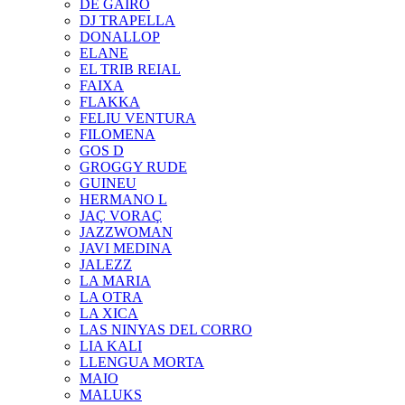
DE GAIRÓ
DJ TRAPELLA
DONALLOP
ELANE
EL TRIB REIAL
FAIXA
FLAKKA
FELIU VENTURA
FILOMENA
GOS D
GROGGY RUDE
GUINEU
HERMANO L
JAÇ VORAÇ
JAZZWOMAN
JAVI MEDINA
JALEZZ
LA MARIA
LA OTRA
LA XICA
LAS NINYAS DEL CORRO
LIA KALI
LLENGUA MORTA
MAIO
MALUKS