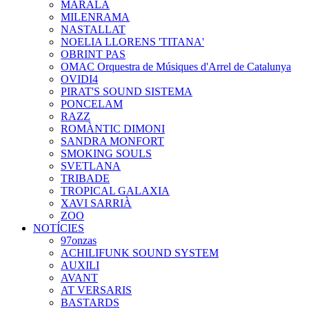
MARALA
MILENRAMA
NASTALLAT
NOELIA LLORENS 'TITANA'
OBRINT PAS
OMAC Orquestra de Músiques d'Arrel de Catalunya
OVIDI4
PIRAT'S SOUND SISTEMA
PONCELAM
RAZZ
ROMÀNTIC DIMONI
SANDRA MONFORT
SMOKING SOULS
SVETLANA
TRIBADE
TROPICAL GALAXIA
XAVI SARRIÀ
ZOO
NOTÍCIES
97onzas
ACHILIFUNK SOUND SYSTEM
AUXILI
AVANT
AT VERSARIS
BASTARDS