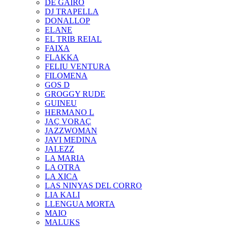
DE GAIRÓ
DJ TRAPELLA
DONALLOP
ELANE
EL TRIB REIAL
FAIXA
FLAKKA
FELIU VENTURA
FILOMENA
GOS D
GROGGY RUDE
GUINEU
HERMANO L
JAÇ VORAÇ
JAZZWOMAN
JAVI MEDINA
JALEZZ
LA MARIA
LA OTRA
LA XICA
LAS NINYAS DEL CORRO
LIA KALI
LLENGUA MORTA
MAIO
MALUKS