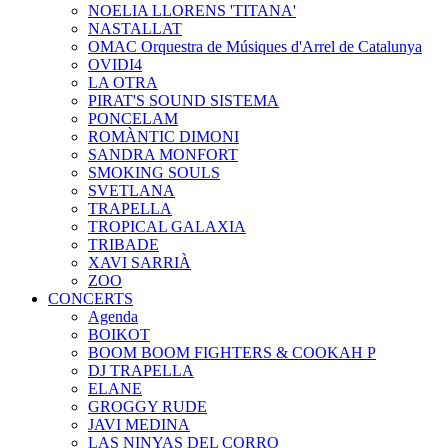
NOELIA LLORENS 'TITANA'
NASTALLAT
OMAC Orquestra de Músiques d'Arrel de Catalunya
OVIDI4
LA OTRA
PIRAT'S SOUND SISTEMA
PONCELAM
ROMÀNTIC DIMONI
SANDRA MONFORT
SMOKING SOULS
SVETLANA
TRAPELLA
TROPICAL GALAXIA
TRIBADE
XAVI SARRIÀ
ZOO
CONCERTS
Agenda
BOIKOT
BOOM BOOM FIGHTERS & COOKAH P
DJ TRAPELLA
ELANE
GROGGY RUDE
JAVI MEDINA
LAS NINYAS DEL CORRO