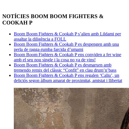
NOTÍCIES BOOM BOOM FIGHTERS &
COOKAH P
Boom Boom Fighters & Cookah P s’alien amb Lildami per
assaltar la diligència a FOLL
Boom Boom Fighters & Cookah P es despengen amb una
perla de ragga-rumba farcida d’umami
Boom Boom Fighters & Cookah P ens conviden a fer wine
amb el seu nou single i la cosa no va de vins!
Boom Boom Fighters & Cookah P es desmarxen amb
tremendo remix del clàssic “Confit” en clau drum’n’bass
Boom Boom Fighters & Cookah P ens regalen ‘Caliu’, un
deliciós segon àlbum amarat de proximitat, amistat i llibertat