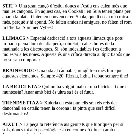
STIU >
Una gran cançó d’estiu, doncs a l’estiu ens calen més que
mai les cançons. En aquest cas, en Cookah i en Sula tenen plans per
anar a la platja i intenten convèncer en Shala, que li costa una mica
més, perquè s’hi apunti. No falten amics ni amigues, no falten el rom
ni l’herba. Summer Vybes!
LLIMACS >
Especial dedicació a tots aquests llimacs que pots
trobar a plena llum del dia però, sobretot, a altes hores de la
matinada a les discoteques. Sí, són indesitjables i es dediquen a
molestar a les noies. Aquesta és una crítica directa al típic babós que
no se sap comportar.
BRAINFOOD >
Una oda al cànnabis, ningú treu més fum que
aquestes elementos. Sempre 420. Rizzla, lighta i tabac sempre tinc!
LA BICICLETA >
Qui no ha volgut mai ser una bicicleta i que el
muntessin? Anar amb bici és ultra sa i és el futur.
TRENDSETTAZ >
Xuleria en esta pur, ells són els reis del
dancehall en català: tenen la corona i fa pinta que serà difícil
destronar-los!
AIXUT >
La peça fa referència als genitals que lubriquen per sí
sols, doncs tot allò psicològic està en connexió directa amb els