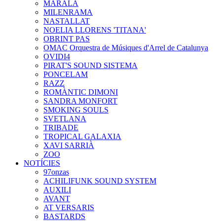
MARALA
MILENRAMA
NASTALLAT
NOELIA LLORENS 'TITANA'
OBRINT PAS
OMAC Orquestra de Músiques d'Arrel de Catalunya
OVIDI4
PIRAT'S SOUND SISTEMA
PONCELAM
RAZZ
ROMÀNTIC DIMONI
SANDRA MONFORT
SMOKING SOULS
SVETLANA
TRIBADE
TROPICAL GALAXIA
XAVI SARRIÀ
ZOO
NOTÍCIES
97onzas
ACHILIFUNK SOUND SYSTEM
AUXILI
AVANT
AT VERSARIS
BASTARDS