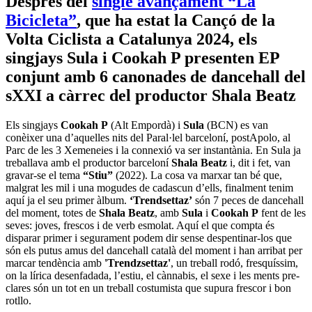
Després del
single avançament “La
Bicicleta”
, que ha estat la Cançó de la
Volta Ciclista a Catalunya 2024, els
singjays Sula i Cookah P presenten EP
conjunt amb 6 canonades de dancehall del
sXXI a càrrec del productor Shala Beatz
Els singjays
Cookah P
(Alt Empordà) i
Sula
(BCN) es van
conèixer una d’aquelles nits del Paral·lel barceloní, postApolo, al
Parc de les 3 Xemeneies i la connexió va ser instantània. En Sula ja
treballava amb el productor barceloní
Shala Beatz
i, dit i fet, van
gravar-se el tema
“Stiu”
(2022). La cosa va marxar tan bé que,
malgrat les mil i una mogudes de cadascun d’ells, finalment tenim
aquí ja el seu primer àlbum.
‘Trendsettaz’
són 7 peces de dancehall
del moment, totes de
Shala Beatz
, amb
Sula
i
Cookah P
fent de les
seves: joves, frescos i de verb esmolat. Aquí el que compta és
disparar primer i segurament podem dir sense despentinar-los que
són els putus amus del dancehall català del moment i han arribat per
marcar tendència amb
'Trendzsettaz'
, un treball rodó, fresquíssim,
on la lírica desenfadada, l’estiu, el cànnabis, el sexe i les ments pre-
clares són un tot en un treball costumista que supura frescor i bon
rotllo.