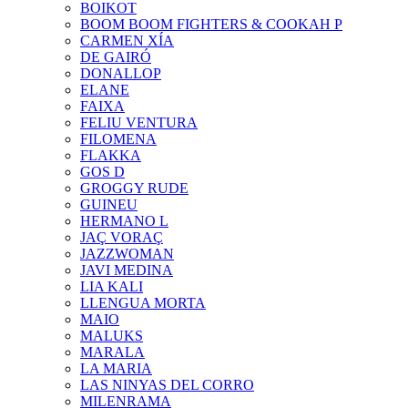
BOIKOT
BOOM BOOM FIGHTERS & COOKAH P
CARMEN XÍA
DE GAIRÓ
DONALLOP
ELANE
FAIXA
FELIU VENTURA
FILOMENA
FLAKKA
GOS D
GROGGY RUDE
GUINEU
HERMANO L
JAÇ VORAÇ
JAZZWOMAN
JAVI MEDINA
LIA KALI
LLENGUA MORTA
MAIO
MALUKS
MARALA
LA MARIA
LAS NINYAS DEL CORRO
MILENRAMA