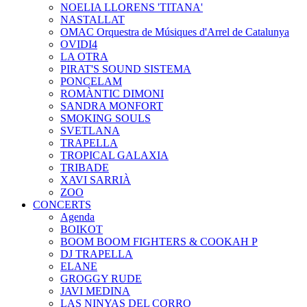
NOELIA LLORENS 'TITANA'
NASTALLAT
OMAC Orquestra de Músiques d'Arrel de Catalunya
OVIDI4
LA OTRA
PIRAT'S SOUND SISTEMA
PONCELAM
ROMÀNTIC DIMONI
SANDRA MONFORT
SMOKING SOULS
SVETLANA
TRAPELLA
TROPICAL GALAXIA
TRIBADE
XAVI SARRIÀ
ZOO
CONCERTS
Agenda
BOIKOT
BOOM BOOM FIGHTERS & COOKAH P
DJ TRAPELLA
ELANE
GROGGY RUDE
JAVI MEDINA
LAS NINYAS DEL CORRO