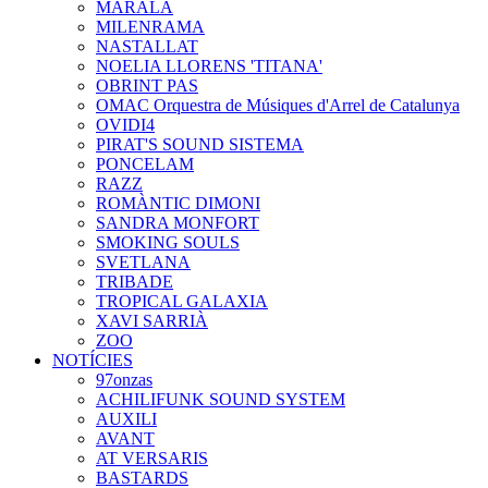
MARALA
MILENRAMA
NASTALLAT
NOELIA LLORENS 'TITANA'
OBRINT PAS
OMAC Orquestra de Músiques d'Arrel de Catalunya
OVIDI4
PIRAT'S SOUND SISTEMA
PONCELAM
RAZZ
ROMÀNTIC DIMONI
SANDRA MONFORT
SMOKING SOULS
SVETLANA
TRIBADE
TROPICAL GALAXIA
XAVI SARRIÀ
ZOO
NOTÍCIES
97onzas
ACHILIFUNK SOUND SYSTEM
AUXILI
AVANT
AT VERSARIS
BASTARDS