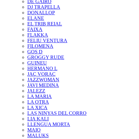
DE GAIRÓ
DJ TRAPELLA
DONALLOP
ELANE
EL TRIB REIAL
FAIXA
FLAKKA
FELIU VENTURA
FILOMENA
GOS D
GROGGY RUDE
GUINEU
HERMANO L
JAÇ VORAÇ
JAZZWOMAN
JAVI MEDINA
JALEZZ
LA MARIA
LA OTRA
LA XICA
LAS NINYAS DEL CORRO
LIA KALI
LLENGUA MORTA
MAIO
MALUKS