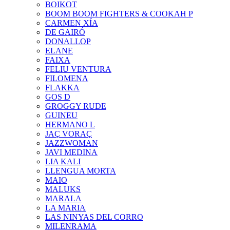
BOIKOT
BOOM BOOM FIGHTERS & COOKAH P
CARMEN XÍA
DE GAIRÓ
DONALLOP
ELANE
FAIXA
FELIU VENTURA
FILOMENA
FLAKKA
GOS D
GROGGY RUDE
GUINEU
HERMANO L
JAÇ VORAÇ
JAZZWOMAN
JAVI MEDINA
LIA KALI
LLENGUA MORTA
MAIO
MALUKS
MARALA
LA MARIA
LAS NINYAS DEL CORRO
MILENRAMA