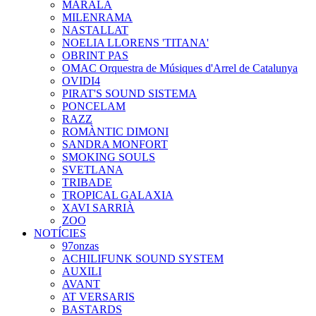
MARALA
MILENRAMA
NASTALLAT
NOELIA LLORENS 'TITANA'
OBRINT PAS
OMAC Orquestra de Músiques d'Arrel de Catalunya
OVIDI4
PIRAT'S SOUND SISTEMA
PONCELAM
RAZZ
ROMÀNTIC DIMONI
SANDRA MONFORT
SMOKING SOULS
SVETLANA
TRIBADE
TROPICAL GALAXIA
XAVI SARRIÀ
ZOO
NOTÍCIES
97onzas
ACHILIFUNK SOUND SYSTEM
AUXILI
AVANT
AT VERSARIS
BASTARDS