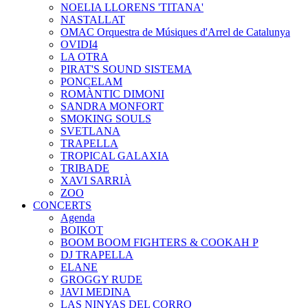
NOELIA LLORENS 'TITANA'
NASTALLAT
OMAC Orquestra de Músiques d'Arrel de Catalunya
OVIDI4
LA OTRA
PIRAT'S SOUND SISTEMA
PONCELAM
ROMÀNTIC DIMONI
SANDRA MONFORT
SMOKING SOULS
SVETLANA
TRAPELLA
TROPICAL GALAXIA
TRIBADE
XAVI SARRIÀ
ZOO
CONCERTS
Agenda
BOIKOT
BOOM BOOM FIGHTERS & COOKAH P
DJ TRAPELLA
ELANE
GROGGY RUDE
JAVI MEDINA
LAS NINYAS DEL CORRO