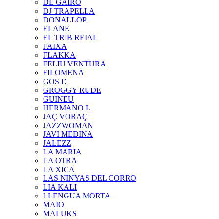
DE GAIRÓ
DJ TRAPELLA
DONALLOP
ELANE
EL TRIB REIAL
FAIXA
FLAKKA
FELIU VENTURA
FILOMENA
GOS D
GROGGY RUDE
GUINEU
HERMANO L
JAÇ VORAÇ
JAZZWOMAN
JAVI MEDINA
JALEZZ
LA MARIA
LA OTRA
LA XICA
LAS NINYAS DEL CORRO
LIA KALI
LLENGUA MORTA
MAIO
MALUKS