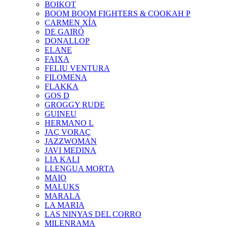
BOIKOT
BOOM BOOM FIGHTERS & COOKAH P
CARMEN XÍA
DE GAIRÓ
DONALLOP
ELANE
FAIXA
FELIU VENTURA
FILOMENA
FLAKKA
GOS D
GROGGY RUDE
GUINEU
HERMANO L
JAÇ VORAÇ
JAZZWOMAN
JAVI MEDINA
LIA KALI
LLENGUA MORTA
MAIO
MALUKS
MARALA
LA MARIA
LAS NINYAS DEL CORRO
MILENRAMA