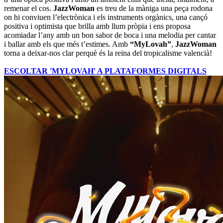
remenar el cos.
JazzWoman
es treu de la màniga una peça rodona
on hi conviuen l’electrònica i els instruments orgànics, una cançó
positiva i optimista que brilla amb llum pròpia i ens proposa
acomiadar l’any amb un bon sabor de boca i una melodia per cantar
i ballar amb els que més t’estimes. Amb
“MyLovah”
,
JazzWoman
torna a deixar-nos clar perquè és la reina del tropicalisme valencià!
ESCOLTAR 'MYLOVAH' A PLATAFORMES DIGITALS