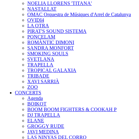
NOELIA LLORENS 'TITANA'
NASTALLAT
OMAC Orquestra de Músiques d'Arrel de Catalunya
OVIDI4
LA OTRA
PIRAT'S SOUND SISTEMA
PONCELAM
ROMÀNTIC DIMONI
SANDRA MONFORT
SMOKING SOULS
SVETLANA
TRAPELLA
TROPICAL GALAXIA
TRIBADE
XAVI SARRIÀ
ZOO
CONCERTS
Agenda
BOIKOT
BOOM BOOM FIGHTERS & COOKAH P
DJ TRAPELLA
ELANE
GROGGY RUDE
JAVI MEDINA
LAS NINYAS DEL CORRO