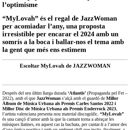
l’optimisme
“MyLovah” és el regal de JazzWoman
per acomiadar l’any, una proposta
irresistible per encarar el 2024 amb un
somrís a la boca i ballar-nos el tema amb
la gent que més ens estimem
Escoltar MyLovah de JAZZWOMAN
Després del seu últim llarga durada
‘Atlantis’
(Propaganda pel Fet –
2022), amb el que
JazzWoman
s’alçà amb el guardó de
Millor
Àlbum de Música Urbana als Premis Carles Santos 2022 i
Millor Disc de Música Urbana als Premis Enderrock 2023
,
l’artista valenciana presenta nou material discogràfic.
“MyLovah”
és una cançó d’amor amb la que la cantant torna a abraçar les
músiques llatines, en aquest cas la bachata, per cantar-li a l’amor des
d’una òptica positiva i amb un ambient chill que incita, finalment, a