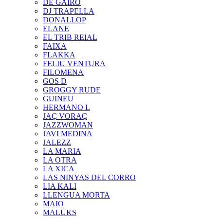
DE GAIRÓ
DJ TRAPELLA
DONALLOP
ELANE
EL TRIB REIAL
FAIXA
FLAKKA
FELIU VENTURA
FILOMENA
GOS D
GROGGY RUDE
GUINEU
HERMANO L
JAÇ VORAÇ
JAZZWOMAN
JAVI MEDINA
JALEZZ
LA MARIA
LA OTRA
LA XICA
LAS NINYAS DEL CORRO
LIA KALI
LLENGUA MORTA
MAIO
MALUKS