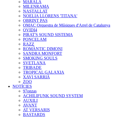
MARALA
MILENRAMA
NASTALLAT
NOELIA LLORENS 'TITANA'
OBRINT PAS
OMAC Orquestra de Músiques d'Arrel de Catalunya
OVIDI4
PIRAT'S SOUND SISTEMA
PONCELAM
RAZZ
ROMÀNTIC DIMONI
SANDRA MONFORT
SMOKING SOULS
SVETLANA
TRIBADE
TROPICAL GALAXIA
XAVI SARRIÀ
ZOO
NOTÍCIES
97onzas
ACHILIFUNK SOUND SYSTEM
AUXILI
AVANT
AT VERSARIS
BASTARDS