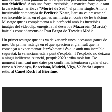
nou
‘Maléfica’
. Amb una força irresistible, la mateixa força que tant
la caracteritza, arribava
“Moriré de Sed”
, el primer single. Amb la
inestimable companyia de
Periferia Norte
, l’artista va presentar el
seu increïble tema, en el qual es manifesta en contra de les traïcions.
Missatge que es complementa a la perfecció amb les increïbles
imatges del videoclip, enregistrat al desert de
Mazarrón (Murcia)
,
baix els comandaments de
Pau Berga
de
Tresdeu Media
.
Un primer testatge que ens va deixar amb unes incessants ganes de
més. Un primer testatge en el que apreciem el gran salt que ha
començat a experimentar JazzWoman: i és que amb una increïble
seguretat, la valenciana està a punt d'explotar. I l’explosió no deixarà
a ningú indiferent. Atenció, perquè 2020 arriba molt fort. De
moment i mancant més dates per confirmar, intentarem agafar el seu
ritme a
Alemanya, Barcelona, Madrid, Vigo, València
i aquest
estiu, al
Canet Rock
i al
Bioritme
.