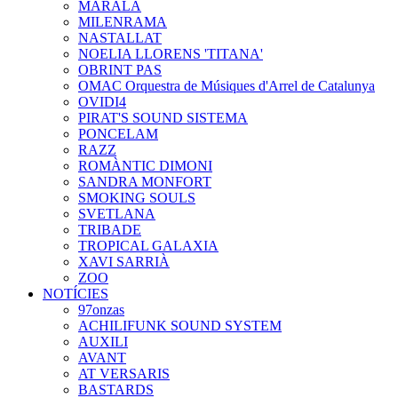
MARALA
MILENRAMA
NASTALLAT
NOELIA LLORENS 'TITANA'
OBRINT PAS
OMAC Orquestra de Músiques d'Arrel de Catalunya
OVIDI4
PIRAT'S SOUND SISTEMA
PONCELAM
RAZZ
ROMÀNTIC DIMONI
SANDRA MONFORT
SMOKING SOULS
SVETLANA
TRIBADE
TROPICAL GALAXIA
XAVI SARRIÀ
ZOO
NOTÍCIES
97onzas
ACHILIFUNK SOUND SYSTEM
AUXILI
AVANT
AT VERSARIS
BASTARDS