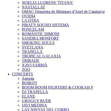
NOELIA LLORENS 'TITANA'
NASTALLAT
OMAC Orquestra de Músiques d'Arrel de Catalunya
OVIDI4
LA OTRA
PIRAT'S SOUND SISTEMA
PONCELAM
ROMÀNTIC DIMONI
SANDRA MONFORT
SMOKING SOULS
SVETLANA
TRAPELLA
TROPICAL GALAXIA
TRIBADE
XAVI SARRIÀ
ZOO
CONCERTS
Agenda
BOIKOT
BOOM BOOM FIGHTERS & COOKAH P
DJ TRAPELLA
ELANE
GROGGY RUDE
JAVI MEDINA
LAS NINYAS DEL CORRO