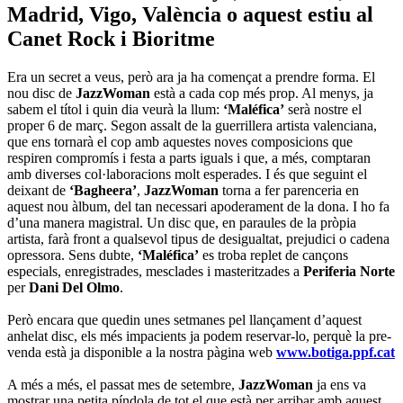
Madrid, Vigo, València o aquest estiu al
Canet Rock i Bioritme
Era un secret a veus, però ara ja ha començat a prendre forma. El
nou disc de
JazzWoman
està a cada cop més prop. Al menys, ja
sabem el títol i quin dia veurà la llum:
‘Maléfica’
serà nostre el
proper 6 de març. Segon assalt de la guerrillera artista valenciana,
que ens tornarà el cop amb aquestes noves composicions que
respiren compromís i festa a parts iguals i que, a més, comptaran
amb diverses col·laboracions molt esperades. I és que seguint el
deixant de
‘Bagheera’
,
JazzWoman
torna a fer parenceria en
aquest nou àlbum, del tan necessari apoderament de la dona. I ho fa
d’una manera magistral. Un disc que, en paraules de la pròpia
artista, farà front a qualsevol tipus de desigualtat, prejudici o cadena
opressora. Sens dubte,
‘Maléfica’
es troba replet de cançons
especials, enregistrades, mesclades i masteritzades a
Periferia Norte
per
Dani Del Olmo
.
Però encara que quedin unes setmanes pel llançament d’aquest
anhelat disc, els més impacients ja podem reservar-lo, perquè la pre-
venda està ja disponible a la nostra pàgina web
www.botiga.ppf.cat
A més a més, el passat mes de setembre,
JazzWoman
ja ens va
mostrar una petita píndola de tot el que està per arribar amb aquest