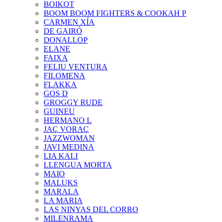
BOIKOT
BOOM BOOM FIGHTERS & COOKAH P
CARMEN XÍA
DE GAIRÓ
DONALLOP
ELANE
FAIXA
FELIU VENTURA
FILOMENA
FLAKKA
GOS D
GROGGY RUDE
GUINEU
HERMANO L
JAÇ VORAÇ
JAZZWOMAN
JAVI MEDINA
LIA KALI
LLENGUA MORTA
MAIO
MALUKS
MARALA
LA MARIA
LAS NINYAS DEL CORRO
MILENRAMA