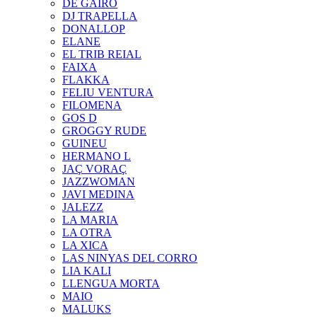
DE GAIRÓ
DJ TRAPELLA
DONALLOP
ELANE
EL TRIB REIAL
FAIXA
FLAKKA
FELIU VENTURA
FILOMENA
GOS D
GROGGY RUDE
GUINEU
HERMANO L
JAÇ VORAÇ
JAZZWOMAN
JAVI MEDINA
JALEZZ
LA MARIA
LA OTRA
LA XICA
LAS NINYAS DEL CORRO
LIA KALI
LLENGUA MORTA
MAIO
MALUKS