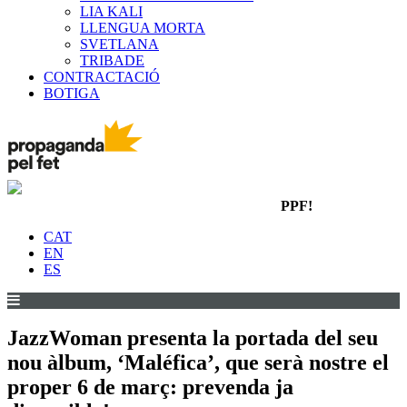
LIA KALI
LLENGUA MORTA
SVETLANA
TRIBADE
CONTRACTACIÓ
BOTIGA
PPF!
CAT
EN
ES
JazzWoman presenta la portada del seu
nou àlbum, ‘Maléfica’, que serà nostre el
proper 6 de març: prevenda ja