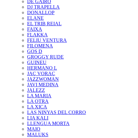
DE GAIRÓ
DJ TRAPELLA
DONALLOP
ELANE
EL TRIB REIAL
FAIXA
FLAKKA
FELIU VENTURA
FILOMENA
GOS D
GROGGY RUDE
GUINEU
HERMANO L
JAÇ VORAÇ
JAZZWOMAN
JAVI MEDINA
JALEZZ
LA MARIA
LA OTRA
LA XICA
LAS NINYAS DEL CORRO
LIA KALI
LLENGUA MORTA
MAIO
MALUKS