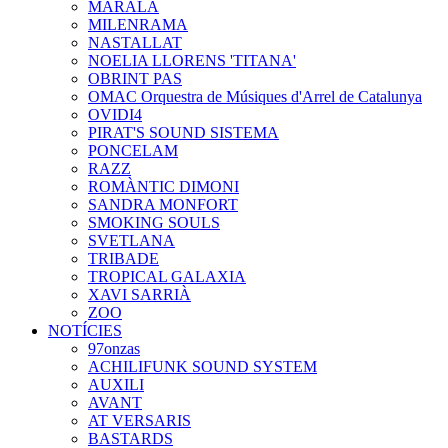
MARALA
MILENRAMA
NASTALLAT
NOELIA LLORENS 'TITANA'
OBRINT PAS
OMAC Orquestra de Músiques d'Arrel de Catalunya
OVIDI4
PIRAT'S SOUND SISTEMA
PONCELAM
RAZZ
ROMÀNTIC DIMONI
SANDRA MONFORT
SMOKING SOULS
SVETLANA
TRIBADE
TROPICAL GALAXIA
XAVI SARRIÀ
ZOO
NOTÍCIES
97onzas
ACHILIFUNK SOUND SYSTEM
AUXILI
AVANT
AT VERSARIS
BASTARDS