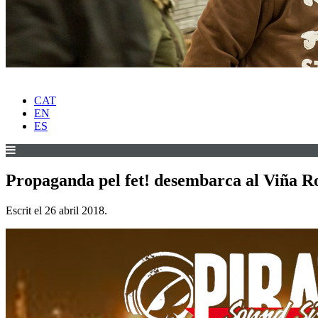
CAT
EN
ES
Propaganda pel fet! desembarca al Viña R
Escrit el
26 abril 2018
.