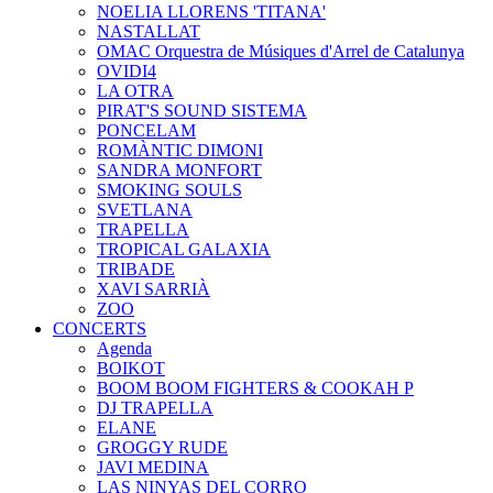
NOELIA LLORENS 'TITANA'
NASTALLAT
OMAC Orquestra de Músiques d'Arrel de Catalunya
OVIDI4
LA OTRA
PIRAT'S SOUND SISTEMA
PONCELAM
ROMÀNTIC DIMONI
SANDRA MONFORT
SMOKING SOULS
SVETLANA
TRAPELLA
TROPICAL GALAXIA
TRIBADE
XAVI SARRIÀ
ZOO
CONCERTS
Agenda
BOIKOT
BOOM BOOM FIGHTERS & COOKAH P
DJ TRAPELLA
ELANE
GROGGY RUDE
JAVI MEDINA
LAS NINYAS DEL CORRO