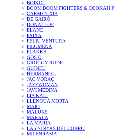
BOIKOT
BOOM BOOM FIGHTERS & COOKAH P
CARMEN XÍA
DE GAIRÓ
DONALLOP
ELANE
FAIXA
FELIU VENTURA
FILOMENA
FLAKKA
GOS D
GROGGY RUDE
GUINEU
HERMANO L
JAÇ VORAÇ
JAZZWOMAN
JAVI MEDINA
LIA KALI
LLENGUA MORTA
MAIO
MALUKS
MARALA
LA MARIA
LAS NINYAS DEL CORRO
MILENRAMA