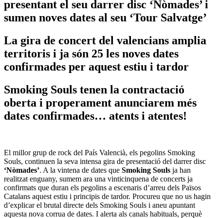
presentant el seu darrer disc ‘Nòmades’ i
sumen noves dates al seu ‘Tour Salvatge’
La gira de concert del valencians amplia
territoris i ja són 25 les noves dates
confirmades per aquest estiu i tardor
Smoking Souls tenen la contractació
oberta i properament anunciarem més
dates confirmades… atents i atentes!
El millor grup de rock del País Valencià, els pegolins Smoking
Souls, continuen la seva intensa gira de presentació del darrer disc
‘Nòmades’
. A la vintena de dates que
Smoking Souls
ja han
realitzat enguany, sumem ara una vinticinquena de concerts ja
confirmats que duran els pegolins a escenaris d’arreu dels Països
Catalans aquest estiu i principis de tardor. Procureu que no us hagin
d’explicar el brutal directe dels Smoking Souls i aneu apuntant
aquesta nova corrua de dates. I alerta als canals habituals, perquè