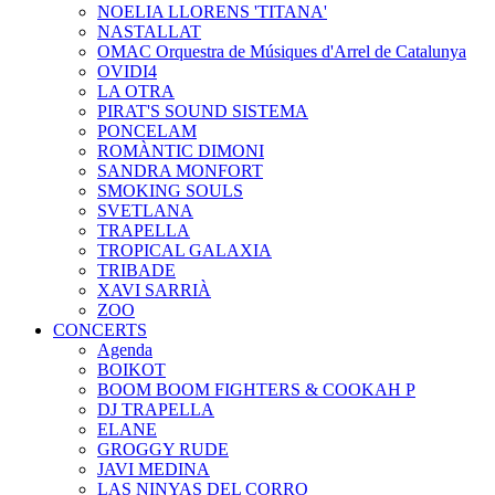
NOELIA LLORENS 'TITANA'
NASTALLAT
OMAC Orquestra de Músiques d'Arrel de Catalunya
OVIDI4
LA OTRA
PIRAT'S SOUND SISTEMA
PONCELAM
ROMÀNTIC DIMONI
SANDRA MONFORT
SMOKING SOULS
SVETLANA
TRAPELLA
TROPICAL GALAXIA
TRIBADE
XAVI SARRIÀ
ZOO
CONCERTS
Agenda
BOIKOT
BOOM BOOM FIGHTERS & COOKAH P
DJ TRAPELLA
ELANE
GROGGY RUDE
JAVI MEDINA
LAS NINYAS DEL CORRO