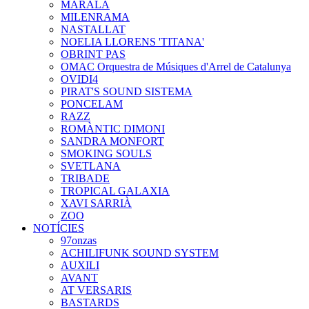
MARALA
MILENRAMA
NASTALLAT
NOELIA LLORENS 'TITANA'
OBRINT PAS
OMAC Orquestra de Músiques d'Arrel de Catalunya
OVIDI4
PIRAT'S SOUND SISTEMA
PONCELAM
RAZZ
ROMÀNTIC DIMONI
SANDRA MONFORT
SMOKING SOULS
SVETLANA
TRIBADE
TROPICAL GALAXIA
XAVI SARRIÀ
ZOO
NOTÍCIES
97onzas
ACHILIFUNK SOUND SYSTEM
AUXILI
AVANT
AT VERSARIS
BASTARDS