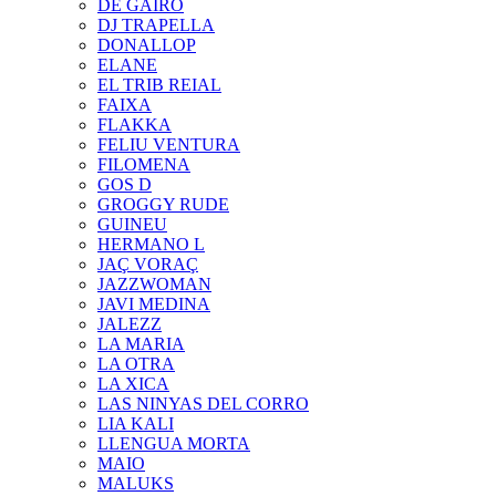
DE GAIRÓ
DJ TRAPELLA
DONALLOP
ELANE
EL TRIB REIAL
FAIXA
FLAKKA
FELIU VENTURA
FILOMENA
GOS D
GROGGY RUDE
GUINEU
HERMANO L
JAÇ VORAÇ
JAZZWOMAN
JAVI MEDINA
JALEZZ
LA MARIA
LA OTRA
LA XICA
LAS NINYAS DEL CORRO
LIA KALI
LLENGUA MORTA
MAIO
MALUKS