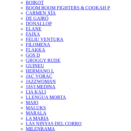
BOIKOT
BOOM BOOM FIGHTERS & COOKAH P
CARMEN XÍA
DE GAIRÓ
DONALLOP
ELANE
FAIXA
FELIU VENTURA
FILOMENA
FLAKKA
GOS D
GROGGY RUDE
GUINEU
HERMANO L
JAÇ VORAÇ
JAZZWOMAN
JAVI MEDINA
LIA KALI
LLENGUA MORTA
MAIO
MALUKS
MARALA
LA MARIA
LAS NINYAS DEL CORRO
MILENRAMA