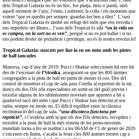
dels Tropical Galaxia no és un lloc, fos platja, riera o pantà, sinó
aquell moment de l’any, l’estiu, i sobretot, la colla i els moments que
volem “que es quedin per sempre, guardar-los ben a dins”. L’oasi
dels Tropical Galaxia és també un refugi del món que ens envolta i
ens impedeix ser lliures... l’oasi dels Tropical és allà
“on la vida no
es compra, on la sort no es ven”
, perquè si no es pot ballar i si no
ens podem desfer de prejudicis i privilegis, no és la nostra revolució!
Tropical Galaxia: nascuts per liar-la en un món amb les pistes
de ball tancades
Manresa, cap d’any de 2019: Pucci i Shakur seleccionen hit rere hit
des de l’escenari de
l’Stroika
, assegurant-se que les 800 ànimes
congregades a la pista de ball no parin de moure el cos. Des del
control de monitors el cap de sala para l’orella al repertori de la nit,
doncs els dos DJs són especialistes en sortir-se del guió previst i
enxufar alguna de les ultimíssimes novetats que apunten a hit a
qualsevol racó del món i que Pucci i Shakur han detectat al seu
radar, sempre en mode on. El difícil equilibri entre la clàssica
recriminació del cap de sala,
“una discoteca funciona per
repetició”
, i l’avidesa amb la que els dos DJs detecten, recopilen i
enxufen a la pista de ball la més remota de les proto-novetats
mundials torna a fer-se realitat i a les 06AM de l’1 de gener de 2020
s’encenen els llums, s’acaba la festa i les 800 ànimes tornen cap a