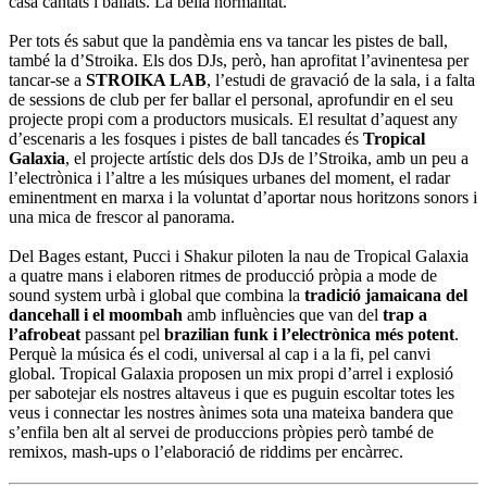
casa cantats i ballats. La bella normalitat.
Per tots és sabut que la pandèmia ens va tancar les pistes de ball,
també la d’Stroika. Els dos DJs, però, han aprofitat l’avinentesa per
tancar-se a
STROIKA LAB
, l’estudi de gravació de la sala, i a falta
de sessions de club per fer ballar el personal, aprofundir en el seu
projecte propi com a productors musicals. El resultat d’aquest any
d’escenaris a les fosques i pistes de ball tancades és
Tropical
Galaxia
, el projecte artístic dels dos DJs de l’Stroika, amb un peu a
l’electrònica i l’altre a les músiques urbanes del moment, el radar
eminentment en marxa i la voluntat d’aportar nous horitzons sonors i
una mica de frescor al panorama.
Del Bages estant, Pucci i Shakur piloten la nau de Tropical Galaxia
a quatre mans i elaboren ritmes de producció pròpia a mode de
sound system urbà i global que combina la
tradició jamaicana del
dancehall i el moombah
amb influències que van del
trap a
l’afrobeat
passant pel
brazilian funk i l’electrònica més potent
.
Perquè la música és el codi, universal al cap i a la fi, pel canvi
global. Tropical Galaxia proposen un mix propi d’arrel i explosió
per sabotejar els nostres altaveus i que es puguin escoltar totes les
veus i connectar les nostres ànimes sota una mateixa bandera que
s’enfila ben alt al servei de produccions pròpies però també de
remixos, mash-ups o l’elaboració de riddims per encàrrec.