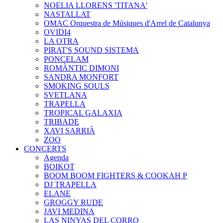
NOELIA LLORENS 'TITANA'
NASTALLAT
OMAC Orquestra de Músiques d'Arrel de Catalunya
OVIDI4
LA OTRA
PIRAT'S SOUND SISTEMA
PONCELAM
ROMÀNTIC DIMONI
SANDRA MONFORT
SMOKING SOULS
SVETLANA
TRAPELLA
TROPICAL GALAXIA
TRIBADE
XAVI SARRIÀ
ZOO
CONCERTS
Agenda
BOIKOT
BOOM BOOM FIGHTERS & COOKAH P
DJ TRAPELLA
ELANE
GROGGY RUDE
JAVI MEDINA
LAS NINYAS DEL CORRO