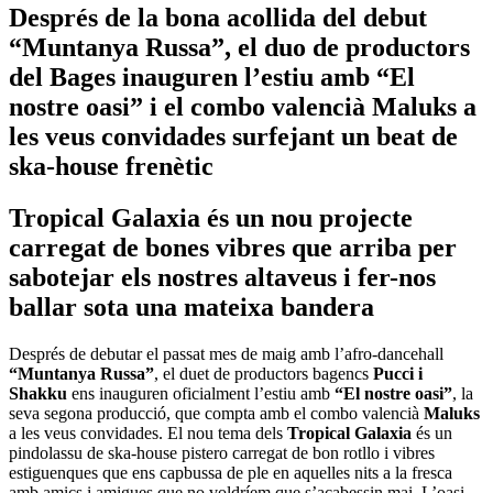
Després de la bona acollida del debut
“Muntanya Russa”, el duo de productors
del Bages inauguren l’estiu amb “El
nostre oasi” i el combo valencià Maluks a
les veus convidades surfejant un beat de
ska-house frenètic
Tropical Galaxia és un nou projecte
carregat de bones vibres que arriba per
sabotejar els nostres altaveus i fer-nos
ballar sota una mateixa bandera
Després de debutar el passat mes de maig amb l’afro-dancehall
“Muntanya Russa”
, el duet de productors bagencs
Pucci i
Shakku
ens inauguren oficialment l’estiu amb
“El nostre oasi”
, la
seva segona producció, que compta amb el combo valencià
Maluks
a les veus convidades. El nou tema dels
Tropical Galaxia
és un
pindolassu de ska-house pistero carregat de bon rotllo i vibres
estiguenques que ens capbussa de ple en aquelles nits a la fresca
amb amics i amigues que no voldríem que s’acabessin mai. L’oasi