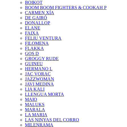
BOIKOT
BOOM BOOM FIGHTERS & COOKAH P
CARMEN XÍA
DE GAIRÓ
DONALLOP
ELANE
FAIXA
FELIU VENTURA
FILOMENA
FLAKKA
GOS D
GROGGY RUDE
GUINEU
HERMANO L
JAÇ VORAÇ
JAZZWOMAN
JAVI MEDINA
LIA KALI
LLENGUA MORTA
MAIO
MALUKS
MARALA
LA MARIA
LAS NINYAS DEL CORRO
MILENRAMA