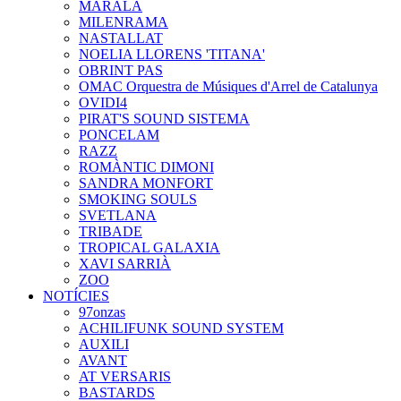
MARALA
MILENRAMA
NASTALLAT
NOELIA LLORENS 'TITANA'
OBRINT PAS
OMAC Orquestra de Músiques d'Arrel de Catalunya
OVIDI4
PIRAT'S SOUND SISTEMA
PONCELAM
RAZZ
ROMÀNTIC DIMONI
SANDRA MONFORT
SMOKING SOULS
SVETLANA
TRIBADE
TROPICAL GALAXIA
XAVI SARRIÀ
ZOO
NOTÍCIES
97onzas
ACHILIFUNK SOUND SYSTEM
AUXILI
AVANT
AT VERSARIS
BASTARDS