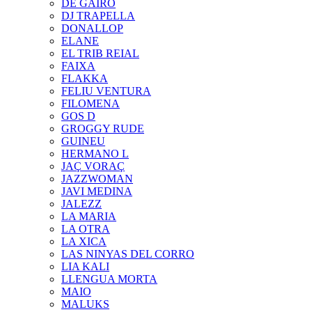
DE GAIRÓ
DJ TRAPELLA
DONALLOP
ELANE
EL TRIB REIAL
FAIXA
FLAKKA
FELIU VENTURA
FILOMENA
GOS D
GROGGY RUDE
GUINEU
HERMANO L
JAÇ VORAÇ
JAZZWOMAN
JAVI MEDINA
JALEZZ
LA MARIA
LA OTRA
LA XICA
LAS NINYAS DEL CORRO
LIA KALI
LLENGUA MORTA
MAIO
MALUKS