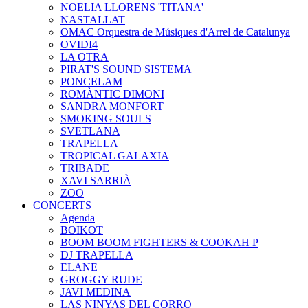
NOELIA LLORENS 'TITANA'
NASTALLAT
OMAC Orquestra de Músiques d'Arrel de Catalunya
OVIDI4
LA OTRA
PIRAT'S SOUND SISTEMA
PONCELAM
ROMÀNTIC DIMONI
SANDRA MONFORT
SMOKING SOULS
SVETLANA
TRAPELLA
TROPICAL GALAXIA
TRIBADE
XAVI SARRIÀ
ZOO
CONCERTS
Agenda
BOIKOT
BOOM BOOM FIGHTERS & COOKAH P
DJ TRAPELLA
ELANE
GROGGY RUDE
JAVI MEDINA
LAS NINYAS DEL CORRO