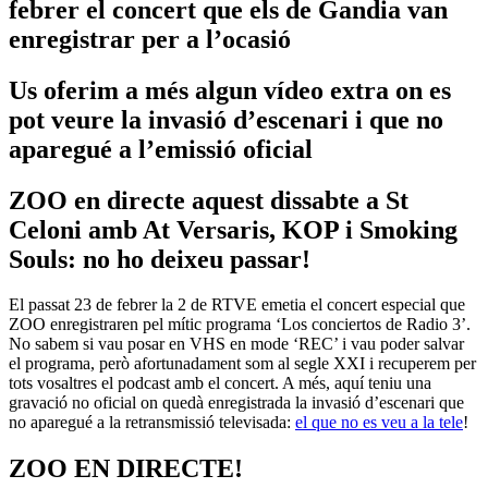
febrer el concert que els de Gandia van
enregistrar per a l’ocasió
Us oferim a més algun vídeo extra on es
pot veure la invasió d’escenari i que no
aparegué a l’emissió oficial
ZOO en directe aquest dissabte a St
Celoni amb At Versaris, KOP i Smoking
Souls: no ho deixeu passar!
El passat 23 de febrer la 2 de RTVE emetia el concert especial que
ZOO enregistraren pel mític programa ‘Los conciertos de Radio 3’.
No sabem si vau posar en VHS en mode ‘REC’ i vau poder salvar
el programa, però afortunadament som al segle XXI i recuperem per
tots vosaltres el podcast amb el concert. A més, aquí teniu una
gravació no oficial on quedà enregistrada la invasió d’escenari que
no aparegué a la retransmissió televisada:
el que no es veu a la tele
!
ZOO EN DIRECTE!