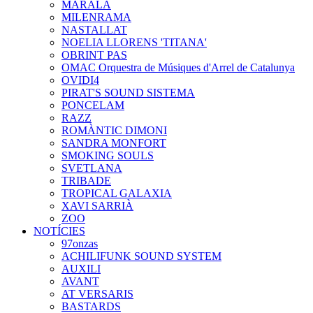
MARALA
MILENRAMA
NASTALLAT
NOELIA LLORENS 'TITANA'
OBRINT PAS
OMAC Orquestra de Músiques d'Arrel de Catalunya
OVIDI4
PIRAT'S SOUND SISTEMA
PONCELAM
RAZZ
ROMÀNTIC DIMONI
SANDRA MONFORT
SMOKING SOULS
SVETLANA
TRIBADE
TROPICAL GALAXIA
XAVI SARRIÀ
ZOO
NOTÍCIES
97onzas
ACHILIFUNK SOUND SYSTEM
AUXILI
AVANT
AT VERSARIS
BASTARDS