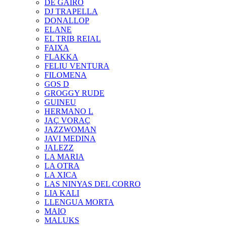
DE GAIRÓ
DJ TRAPELLA
DONALLOP
ELANE
EL TRIB REIAL
FAIXA
FLAKKA
FELIU VENTURA
FILOMENA
GOS D
GROGGY RUDE
GUINEU
HERMANO L
JAÇ VORAÇ
JAZZWOMAN
JAVI MEDINA
JALEZZ
LA MARIA
LA OTRA
LA XICA
LAS NINYAS DEL CORRO
LIA KALI
LLENGUA MORTA
MAIO
MALUKS