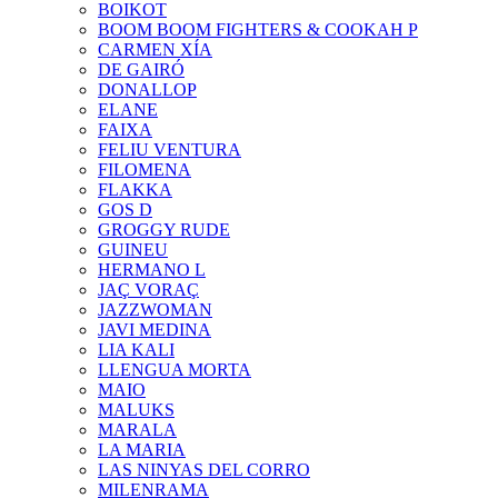
BOIKOT
BOOM BOOM FIGHTERS & COOKAH P
CARMEN XÍA
DE GAIRÓ
DONALLOP
ELANE
FAIXA
FELIU VENTURA
FILOMENA
FLAKKA
GOS D
GROGGY RUDE
GUINEU
HERMANO L
JAÇ VORAÇ
JAZZWOMAN
JAVI MEDINA
LIA KALI
LLENGUA MORTA
MAIO
MALUKS
MARALA
LA MARIA
LAS NINYAS DEL CORRO
MILENRAMA