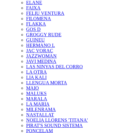
ELANE
FAIXA
FELIU VENTURA
FILOMENA
FLAKKA
GOS D
GROGGY RUDE
GUINEU
HERMANO L
JAÇ VORAÇ
JAZZWOMAN
JAVI MEDINA
LAS NINYAS DEL CORRO
LA OTRA
LIA KALI
LLENGUA MORTA
MAIO
MALUKS
MARALA
LA MARIA
MILENRAMA
NASTALLAT
NOELIA LLORENS 'TITANA'
PIRAT'S SOUND SISTEMA
PONCELAM