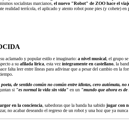
anismos socialistas marcianos,
el nuevo "Robot" de ZOO hace el viaje 
ante realidad terrícola, el aplicado y atento robot pone pies (y cohete) e
OCIDA
su aclamado y popular estilo e imaginario:
a nivel musical
, el grupo s
specto a su
afilada lírica
, esta vez
íntegramente en castellano
, la ban
ace falta leer entre líneas para adivinar que a pesar del cambio en la f
 tiempo.
 poeta, de sentido común no común entre idiotas, cero autómata, no m
guntan si
"es normal la vida sin vida"
en un
"mundo que ahora es de re
rgor en la conciencia
, sabedoras que la banda ha sabido
jugar con n
anzar, no acabar deseando el regreso de un robot y una hoz que ya nunca