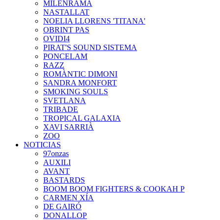
MILENRAMA
NASTALLAT
NOELIA LLORENS 'TITANA'
OBRINT PAS
OVIDI4
PIRAT'S SOUND SISTEMA
PONCELAM
RAZZ
ROMÀNTIC DIMONI
SANDRA MONFORT
SMOKING SOULS
SVETLANA
TRIBADE
TROPICAL GALAXIA
XAVI SARRIÀ
ZOO
NOTICIAS
97onzas
AUXILI
AVANT
BASTARDS
BOOM BOOM FIGHTERS & COOKAH P
CARMEN XÍA
DE GAIRÓ
DONALLOP