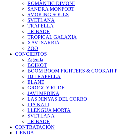
ROMÀNTIC DIMONI
SANDRA MONFORT
SMOKING SOULS
SVETLANA
TRAPELLA
TRIBADE
TROPICAL GALAXIA
XAVI SARRIÀ
ZOO
CONCIERTOS
Agenda
BOIKOT
BOOM BOOM FIGHTERS & COOKAH P
DJ TRAPELLA
ELANE
GROGGY RUDE
JAVI MEDINA
LAS NINYAS DEL CORRO
LIA KALI
LLENGUA MORTA
SVETLANA
TRIBADE
CONTRATACIÓN
TIENDA