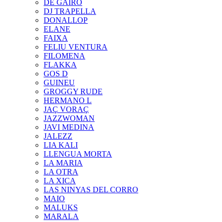
DE GAIRÓ
DJ TRAPELLA
DONALLOP
ELANE
FAIXA
FELIU VENTURA
FILOMENA
FLAKKA
GOS D
GUINEU
GROGGY RUDE
HERMANO L
JAÇ VORAÇ
JAZZWOMAN
JAVI MEDINA
JALEZZ
LIA KALI
LLENGUA MORTA
LA MARIA
LA OTRA
LA XICA
LAS NINYAS DEL CORRO
MAIO
MALUKS
MARALA