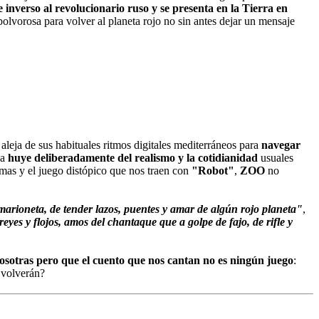
inverso al revolucionario ruso y se presenta en la Tierra en
n polvorosa para volver al planeta rojo no sin antes dejar un mensaje
e aleja de sus habituales ritmos digitales mediterráneos para
navegar
da
huye deliberadamente del realismo y la cotidianidad
usuales
ormas y el juego distópico que nos traen con
"Robot"
,
ZOO
no
arioneta, de tender lazos, puentes y amar de algún rojo planeta"
,
yes y flojos, amos del chantaque que a golpe de fajo, de rifle y
osotras pero que el cuento que nos cantan no es ningún juego
:
 volverán?