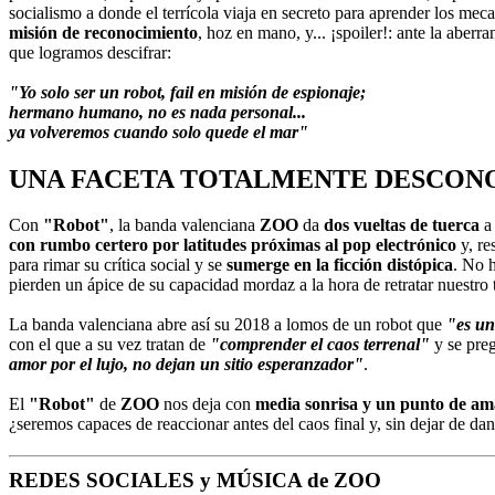
socialismo a donde el terrícola viaja en secreto para aprender los mec
misión de reconocimiento
, hoz en mano, y... ¡spoiler!: ante la aberr
que logramos descifrar:
"Yo solo ser un robot, fail en misión de espionaje;
hermano humano, no es nada personal...
ya volveremos cuando solo quede el mar"
UNA FACETA TOTALMENTE DESCON
Con
"Robot"
, la banda valenciana
ZOO
da
dos vueltas de tuerca
a 
con rumbo certero por latitudes próximas al pop electrónico
y, re
para rimar su crítica social y se
sumerge en la ficción distópica
. No h
pierden un ápice de su capacidad mordaz a la hora de retratar nuestro
La banda valenciana abre así su 2018 a lomos de un robot que
"es un
con el que a su vez tratan de
"comprender el caos terrenal"
y se pre
amor por el lujo, no dejan un sitio esperanzador"
.
El
"Robot"
de
ZOO
nos deja con
media sonrisa y un punto de ama
¿seremos capaces de reaccionar antes del caos final y, sin dejar de d
REDES SOCIALES y MÚSICA de ZOO