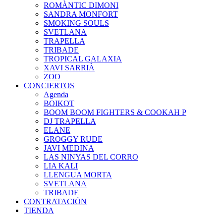
ROMÀNTIC DIMONI
SANDRA MONFORT
SMOKING SOULS
SVETLANA
TRAPELLA
TRIBADE
TROPICAL GALAXIA
XAVI SARRIÀ
ZOO
CONCIERTOS
Agenda
BOIKOT
BOOM BOOM FIGHTERS & COOKAH P
DJ TRAPELLA
ELANE
GROGGY RUDE
JAVI MEDINA
LAS NINYAS DEL CORRO
LIA KALI
LLENGUA MORTA
SVETLANA
TRIBADE
CONTRATACIÓN
TIENDA