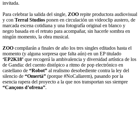
invitada.
Para celebrar la salida del single,
ZOO
repite productora audiovisual
y con
Terral Studios
ponen en circulación un videoclip austero, de
marcada escena cotidiana y una fotografía original en blanco y
negro basada en el retrato para acompañar, sin hacerle sombra en
ningún momento, la obra musical.
ZOO
compilarán a finales de año los tres singles editados hasta el
momento (y alguna sorpresa que falta aún) en un EP titulado
‘EP2K18’
que recogerá la ambivalencia y diversidad artística de los
de Gandia: del cuento distópico a ritmo de pop electrónico en
castellano de
“Robot”
al realismo desobediente contra la ley del
silencio de
“Omertà”
(porque #NoCallarem), pasando por la
esencia rapera del proyecto a la que nos transportan sus siempre
“Cançons d’ofrena”
.