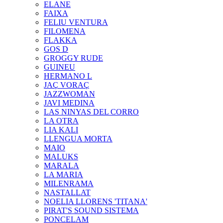
ELANE
FAIXA
FELIU VENTURA
FILOMENA
FLAKKA
GOS D
GROGGY RUDE
GUINEU
HERMANO L
JAÇ VORAÇ
JAZZWOMAN
JAVI MEDINA
LAS NINYAS DEL CORRO
LA OTRA
LIA KALI
LLENGUA MORTA
MAIO
MALUKS
MARALA
LA MARIA
MILENRAMA
NASTALLAT
NOELIA LLORENS 'TITANA'
PIRAT'S SOUND SISTEMA
PONCELAM