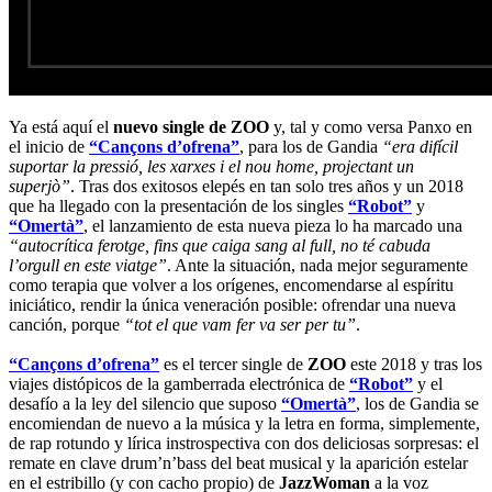
Ya está aquí el
nuevo single de ZOO
y, tal y como versa Panxo en
el inicio de
“Cançons d’ofrena”
, para los de Gandia
“era difícil
suportar la pressió, les xarxes i el nou home, projectant un
superjò”
. Tras dos exitosos elepés en tan solo tres años y un 2018
que ha llegado con la presentación de los singles
“Robot”
y
“Omertà”
, el lanzamiento de esta nueva pieza lo ha marcado una
“autocrítica ferotge, fins que caiga sang al full, no té cabuda
l’orgull en este viatge”
. Ante la situación, nada mejor seguramente
como terapia que volver a los orígenes, encomendarse al espíritu
iniciático, rendir la única veneración posible: ofrendar una nueva
canción, porque
“tot el que vam fer va ser per tu”
.
“Cançons d’ofrena”
es el tercer single de
ZOO
este 2018 y tras los
viajes distópicos de la gamberrada electrónica de
“Robot”
y el
desafío a la ley del silencio que suposo
“Omertà”
, los de Gandia se
encomiendan de nuevo a la música y la letra en forma, simplemente,
de rap rotundo y lírica instrospectiva con dos deliciosas sorpresas: el
remate en clave drum’n’bass del beat musical y la aparición estelar
en el estribillo (y con cacho propio) de
JazzWoman
a la voz