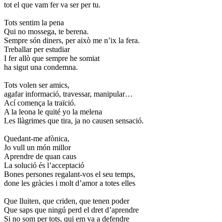
tot el que vam fer va ser per tu.
Tots sentim la pena
Qui no mossega, te berena.
Sempre són diners, per això me n’ix la fera.
Treballar per estudiar
I fer allò que sempre he somiat
ha sigut una condemna.
Tots volen ser amics,
agafar informació, travessar, manipular…
Ací comença la traïció.
A la leona le quité yo la melena
Les llàgrimes que tira, ja no causen sensació.
Quedant-me afònica,
Jo vull un món millor
Aprendre de quan caus
La solució és l’acceptació
Bones persones regalant-vos el seu temps,
done les gràcies i molt d’amor a totes elles
Que lluiten, que criden, que tenen poder
Que saps que ningú perd el dret d’aprendre
Si no som per tots, qui em va a defendre