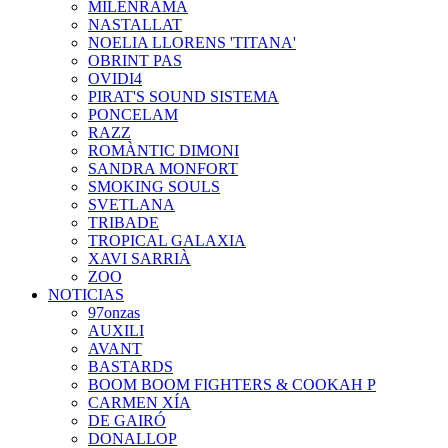
MILENRAMA
NASTALLAT
NOELIA LLORENS 'TITANA'
OBRINT PAS
OVIDI4
PIRAT'S SOUND SISTEMA
PONCELAM
RAZZ
ROMÀNTIC DIMONI
SANDRA MONFORT
SMOKING SOULS
SVETLANA
TRIBADE
TROPICAL GALAXIA
XAVI SARRIÀ
ZOO
NOTICIAS
97onzas
AUXILI
AVANT
BASTARDS
BOOM BOOM FIGHTERS & COOKAH P
CARMEN XÍA
DE GAIRÓ
DONALLOP