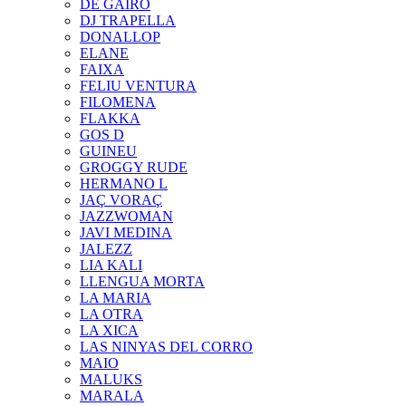
DE GAIRÓ
DJ TRAPELLA
DONALLOP
ELANE
FAIXA
FELIU VENTURA
FILOMENA
FLAKKA
GOS D
GUINEU
GROGGY RUDE
HERMANO L
JAÇ VORAÇ
JAZZWOMAN
JAVI MEDINA
JALEZZ
LIA KALI
LLENGUA MORTA
LA MARIA
LA OTRA
LA XICA
LAS NINYAS DEL CORRO
MAIO
MALUKS
MARALA