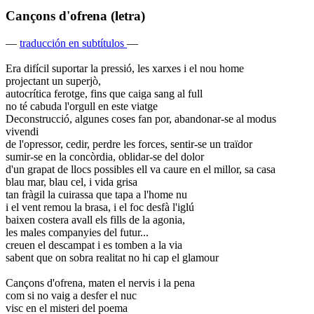
Cançons d'ofrena (letra)
—
traducción en subtítulos
—
Era difícil suportar la pressió, les xarxes i el nou home
projectant un superjò,
autocrítica ferotge, fins que caiga sang al full
no té cabuda l'orgull en este viatge
Deconstrucció, algunes coses fan por, abandonar-se al modus
vivendi
de l'opressor, cedir, perdre les forces, sentir-se un traïdor
sumir-se en la concòrdia, oblidar-se del dolor
d'un grapat de llocs possibles ell va caure en el millor, sa casa
blau mar, blau cel, i vida grisa
tan fràgil la cuirassa que tapa a l'home nu
i el vent remou la brasa, i el foc desfà l'iglú
baixen costera avall els fills de la agonia,
les males companyies del futur...
creuen el descampat i es tomben a la via
sabent que on sobra realitat no hi cap el glamour
Cançons d'ofrena, maten el nervis i la pena
com si no vaig a desfer el nuc
visc en el misteri del poema