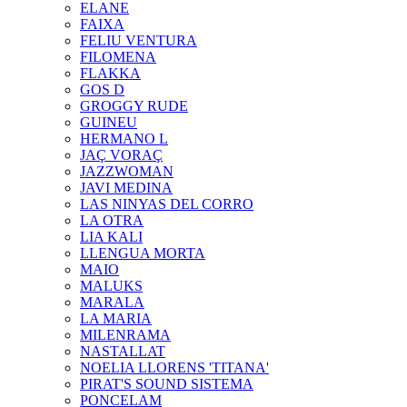
ELANE
FAIXA
FELIU VENTURA
FILOMENA
FLAKKA
GOS D
GROGGY RUDE
GUINEU
HERMANO L
JAÇ VORAÇ
JAZZWOMAN
JAVI MEDINA
LAS NINYAS DEL CORRO
LA OTRA
LIA KALI
LLENGUA MORTA
MAIO
MALUKS
MARALA
LA MARIA
MILENRAMA
NASTALLAT
NOELIA LLORENS 'TITANA'
PIRAT'S SOUND SISTEMA
PONCELAM