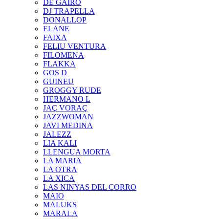
DE GAIRÓ
DJ TRAPELLA
DONALLOP
ELANE
FAIXA
FELIU VENTURA
FILOMENA
FLAKKA
GOS D
GUINEU
GROGGY RUDE
HERMANO L
JAÇ VORAÇ
JAZZWOMAN
JAVI MEDINA
JALEZZ
LIA KALI
LLENGUA MORTA
LA MARIA
LA OTRA
LA XICA
LAS NINYAS DEL CORRO
MAIO
MALUKS
MARALA