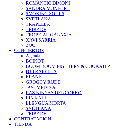
ROMÀNTIC DIMONI
SANDRA MONFORT
SMOKING SOULS
SVETLANA
TRAPELLA
TRIBADE
TROPICAL GALAXIA
XAVI SARRIÀ
ZOO
CONCIERTOS
Agenda
BOIKOT
BOOM BOOM FIGHTERS & COOKAH P
DJ TRAPELLA
ELANE
GROGGY RUDE
JAVI MEDINA
LAS NINYAS DEL CORRO
LIA KALI
LLENGUA MORTA
SVETLANA
TRIBADE
CONTRATACIÓN
TIENDA