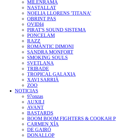
MILENRAMA
NASTALLAT
NOELIA LLORENS 'TITANA'
OBRINT PAS
OVIDI4
PIRAT'S SOUND SISTEMA
PONCELAM
RAZZ
ROMÀNTIC DIMONI
SANDRA MONFORT
SMOKING SOULS
SVETLANA
TRIBADE
TROPICAL GALAXIA
XAVI SARRIÀ
ZOO
NOTICIAS
97onzas
AUXILI
AVANT
BASTARDS
BOOM BOOM FIGHTERS & COOKAH P
CARMEN XÍA
DE GAIRÓ
DONALLOP