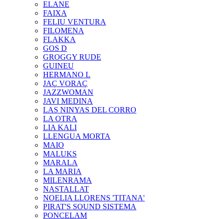
ELANE
FAIXA
FELIU VENTURA
FILOMENA
FLAKKA
GOS D
GROGGY RUDE
GUINEU
HERMANO L
JAÇ VORAÇ
JAZZWOMAN
JAVI MEDINA
LAS NINYAS DEL CORRO
LA OTRA
LIA KALI
LLENGUA MORTA
MAIO
MALUKS
MARALA
LA MARIA
MILENRAMA
NASTALLAT
NOELIA LLORENS 'TITANA'
PIRAT'S SOUND SISTEMA
PONCELAM