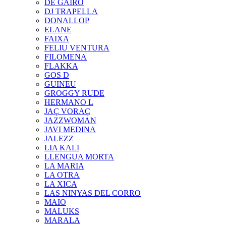
DE GAIRÓ
DJ TRAPELLA
DONALLOP
ELANE
FAIXA
FELIU VENTURA
FILOMENA
FLAKKA
GOS D
GUINEU
GROGGY RUDE
HERMANO L
JAÇ VORAÇ
JAZZWOMAN
JAVI MEDINA
JALEZZ
LIA KALI
LLENGUA MORTA
LA MARIA
LA OTRA
LA XICA
LAS NINYAS DEL CORRO
MAIO
MALUKS
MARALA