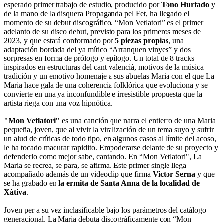
esperado primer trabajo de estudio, producido por
Tono Hurtado
y
de la mano de la disquera Propaganda pel Fet, ha llegado el
momento de su debut discográfico. “Mon Vetlatori” es el primer
adelanto de su disco debut, previsto para los primeros meses de
2023, y que estará conformado por
5 piezas propias
, una
adaptación bordada del ya mítico “Arranquen vinyes” y dos
sorpresas en forma de prólogo y epílogo. Un total de 8 tracks
inspirados en estructuras del cant valencià, motivos de la música
tradición y un emotivo homenaje a sus abuelas Maria con el que La
Maria hace gala de una coherencia folklórica que evoluciona y se
convierte en una ya inconfundible e irresistible propuesta que la
artista riega con una voz hipnótica.
"Mon Vetlatori"
es una canción que narra el entierro de una Maria
pequeña, joven, que al vivir la viralización de un tema suyo y sufrir
un alud de críticas de todo tipo, en algunos casos al límite del acoso,
le ha tocado madurar rapidito. Empoderarse delante de su proyecto y
defenderlo como mejor sabe, cantando. En “Mon Vetlatori", La
Maria se recrea, se para, se afirma. Este primer single llega
acompañado además de un videoclip que firma
Victor Serna
y que
se ha grabado en
la ermita de Santa Anna de la localidad de
Xàtiva
.
Joven per a su vez inclasificable bajo los parámetros del catálogo
generacional, La Maria debuta discográficamente con “Mon