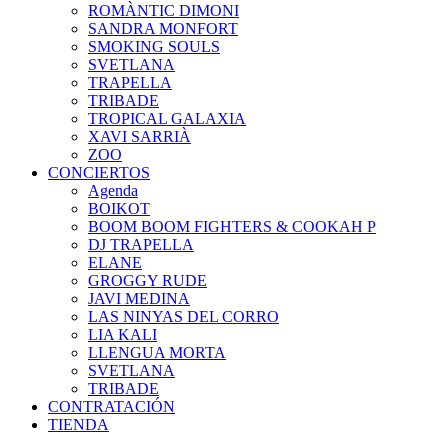
ROMÀNTIC DIMONI
SANDRA MONFORT
SMOKING SOULS
SVETLANA
TRAPELLA
TRIBADE
TROPICAL GALAXIA
XAVI SARRIÀ
ZOO
CONCIERTOS
Agenda
BOIKOT
BOOM BOOM FIGHTERS & COOKAH P
DJ TRAPELLA
ELANE
GROGGY RUDE
JAVI MEDINA
LAS NINYAS DEL CORRO
LIA KALI
LLENGUA MORTA
SVETLANA
TRIBADE
CONTRATACIÓN
TIENDA