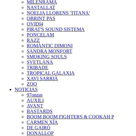
MILENRAMA
NASTALLAT
NOELIA LLORENS 'TITANA'
OBRINT PAS
OVIDI4
PIRAT'S SOUND SISTEMA
PONCELAM
RAZZ
ROMÀNTIC DIMONI
SANDRA MONFORT
SMOKING SOULS
SVETLANA
TRIBADE
TROPICAL GALAXIA
XAVI SARRIÀ
ZOO
NOTICIAS
97onzas
AUXILI
AVANT
BASTARDS
BOOM BOOM FIGHTERS & COOKAH P
CARMEN XÍA
DE GAIRÓ
DONALLOP