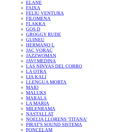
ELANE
FAIXA
FELIU VENTURA
FILOMENA
FLAKKA
GOS D
GROGGY RUDE
GUINEU
HERMANO L
JAÇ VORAÇ
JAZZWOMAN
JAVI MEDINA
LAS NINYAS DEL CORRO
LA OTRA
LIA KALI
LLENGUA MORTA
MAIO
MALUKS
MARALA
LA MARIA
MILENRAMA
NASTALLAT
NOELIA LLORENS 'TITANA'
PIRAT'S SOUND SISTEMA
PONCELAM