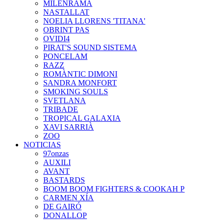
MILENRAMA
NASTALLAT
NOELIA LLORENS 'TITANA'
OBRINT PAS
OVIDI4
PIRAT'S SOUND SISTEMA
PONCELAM
RAZZ
ROMÀNTIC DIMONI
SANDRA MONFORT
SMOKING SOULS
SVETLANA
TRIBADE
TROPICAL GALAXIA
XAVI SARRIÀ
ZOO
NOTICIAS
97onzas
AUXILI
AVANT
BASTARDS
BOOM BOOM FIGHTERS & COOKAH P
CARMEN XÍA
DE GAIRÓ
DONALLOP