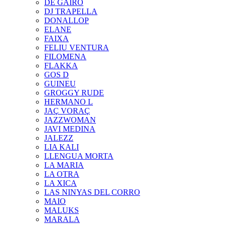
DE GAIRÓ
DJ TRAPELLA
DONALLOP
ELANE
FAIXA
FELIU VENTURA
FILOMENA
FLAKKA
GOS D
GUINEU
GROGGY RUDE
HERMANO L
JAÇ VORAÇ
JAZZWOMAN
JAVI MEDINA
JALEZZ
LIA KALI
LLENGUA MORTA
LA MARIA
LA OTRA
LA XICA
LAS NINYAS DEL CORRO
MAIO
MALUKS
MARALA