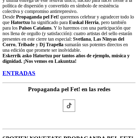
y última entrega de este festival único, nacido para hacer frente a la
política de dispersión y convertido en símbolo de resistència
colectiva y compromiso antirrepresivo.
Desde
Propaganda pel Fet!
queremos celebrar y agradecer todo lo
que
Hatortxu
ha significado para
Euskal Herria
, pero también
para los
Països Catalans
. Y lo haremos con una participación que
nos llena de orgullo (y satisfacción): cuatro artistas del sello estarán
presentes en este cierre tan especial:
Svetlana
,
Las Ninyas del
Corro
,
Tribade
y
Dj Trapella
sumarán sus potentes directos en
una edición que promete ser inolvidable.
Eskerrik asko Hatortxu por tantos años de ejemplo, música y
dignidad. ¡Nos vemos en Lakuntza!
ENTRADAS
Propaganda pel Fet! en las redes