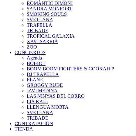
ROMÀNTIC DIMONI
SANDRA MONFORT
SMOKING SOULS
SVETLANA
TRAPELLA
TRIBADE
TROPICAL GALAXIA
XAVI SARRIÀ
ZOO
CONCIERTOS
Agenda
BOIKOT
BOOM BOOM FIGHTERS & COOKAH P
DJ TRAPELLA
ELANE
GROGGY RUDE
JAVI MEDINA
LAS NINYAS DEL CORRO
LIA KALI
LLENGUA MORTA
SVETLANA
TRIBADE
CONTRATACIÓN
TIENDA