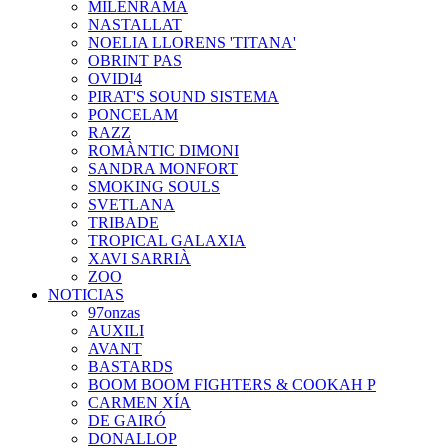
MILENRAMA
NASTALLAT
NOELIA LLORENS 'TITANA'
OBRINT PAS
OVIDI4
PIRAT'S SOUND SISTEMA
PONCELAM
RAZZ
ROMÀNTIC DIMONI
SANDRA MONFORT
SMOKING SOULS
SVETLANA
TRIBADE
TROPICAL GALAXIA
XAVI SARRIÀ
ZOO
NOTICIAS
97onzas
AUXILI
AVANT
BASTARDS
BOOM BOOM FIGHTERS & COOKAH P
CARMEN XÍA
DE GAIRÓ
DONALLOP