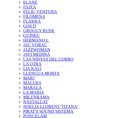
ELANE
FAIXA
FELIU VENTURA
FILOMENA
FLAKKA
GOS D
GROGGY RUDE
GUINEU
HERMANO L
JAÇ VORAÇ
JAZZWOMAN
JAVI MEDINA
LAS NINYAS DEL CORRO
LA OTRA
LIA KALI
LLENGUA MORTA
MAIO
MALUKS
MARALA
LA MARIA
MILENRAMA
NASTALLAT
NOELIA LLORENS 'TITANA'
PIRAT'S SOUND SISTEMA
PONCELAM