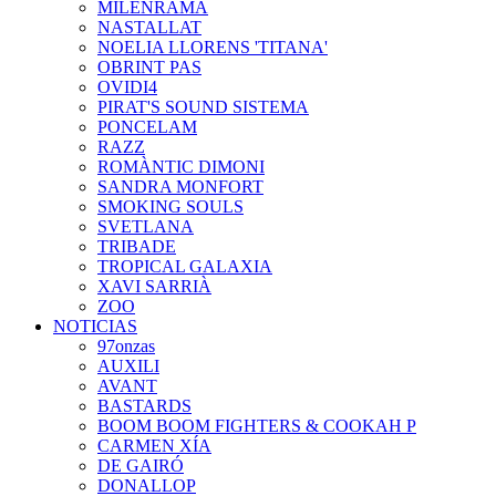
MILENRAMA
NASTALLAT
NOELIA LLORENS 'TITANA'
OBRINT PAS
OVIDI4
PIRAT'S SOUND SISTEMA
PONCELAM
RAZZ
ROMÀNTIC DIMONI
SANDRA MONFORT
SMOKING SOULS
SVETLANA
TRIBADE
TROPICAL GALAXIA
XAVI SARRIÀ
ZOO
NOTICIAS
97onzas
AUXILI
AVANT
BASTARDS
BOOM BOOM FIGHTERS & COOKAH P
CARMEN XÍA
DE GAIRÓ
DONALLOP