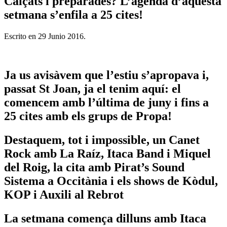
Calçats i preparades? L’agenda d’aquesta
setmana s’enfila a 25 cites!
Escrito en
29 Junio 2016
.
Ja us avisàvem que l’estiu s’apropava i,
passat St Joan, ja el tenim aquí: el
comencem amb l’última de juny i fins a
25 cites amb els grups de Propa!
Destaquem, tot i impossible, un Canet
Rock amb La Raíz, Itaca Band i Miquel
del Roig, la cita amb Pirat’s Sound
Sistema a Occitània i els shows de Kòdul,
KOP i Auxili al Rebrot
La setmana comença dilluns amb Itaca