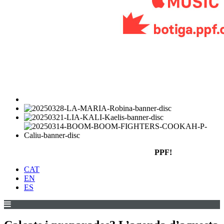
PPF!
CAT
EN
ES