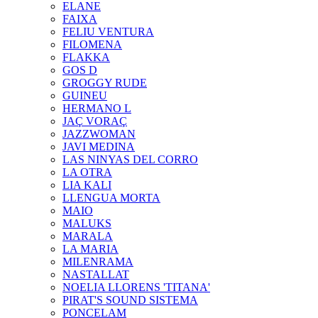
ELANE
FAIXA
FELIU VENTURA
FILOMENA
FLAKKA
GOS D
GROGGY RUDE
GUINEU
HERMANO L
JAÇ VORAÇ
JAZZWOMAN
JAVI MEDINA
LAS NINYAS DEL CORRO
LA OTRA
LIA KALI
LLENGUA MORTA
MAIO
MALUKS
MARALA
LA MARIA
MILENRAMA
NASTALLAT
NOELIA LLORENS 'TITANA'
PIRAT'S SOUND SISTEMA
PONCELAM