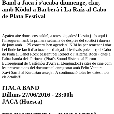
Band a Jaca i s’acaba diumenge, clar,
amb Kòdul a Barberà i La Raíz al Cabo
de Plata Festival
Agafeu aire doncs ens caldrà, a totes plegades! L’estiu ja és aquí i
l’inaugurem amb la primera setmana de després del solstici i darrera
de juny amb… 25 concerts ben agendats! N’hi ha per remenar i triar
i el finde bé farcit d’actuacions d’alçada i festivals potents (del Cabo
de Plata al Canet Rock passant pel Rebrot o l’Alterna Rock), cites a
l’altra banda dels Pirineus (Pirat’s Sound Sistema al Forum
Euroregional de Castèlnòu d’Arri al Llenguadoc) i cites de cine com
les presentacions del documental enregistrat amb Feliu Ventura i
Xavi Sarrià al Kurdistan assetjat. A continuació totes les dates i tots
els detalls!!!
ITACA BAND
Dilluns 27/06/2016 - 23:00h
JACA (Huesca)