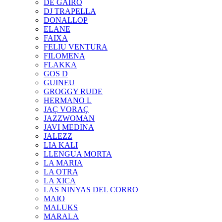
DE GAIRÓ
DJ TRAPELLA
DONALLOP
ELANE
FAIXA
FELIU VENTURA
FILOMENA
FLAKKA
GOS D
GUINEU
GROGGY RUDE
HERMANO L
JAÇ VORAÇ
JAZZWOMAN
JAVI MEDINA
JALEZZ
LIA KALI
LLENGUA MORTA
LA MARIA
LA OTRA
LA XICA
LAS NINYAS DEL CORRO
MAIO
MALUKS
MARALA