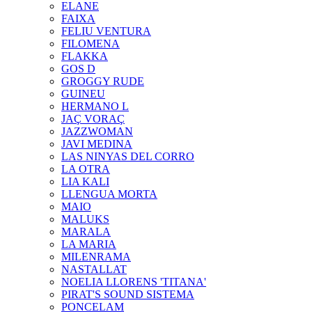
ELANE
FAIXA
FELIU VENTURA
FILOMENA
FLAKKA
GOS D
GROGGY RUDE
GUINEU
HERMANO L
JAÇ VORAÇ
JAZZWOMAN
JAVI MEDINA
LAS NINYAS DEL CORRO
LA OTRA
LIA KALI
LLENGUA MORTA
MAIO
MALUKS
MARALA
LA MARIA
MILENRAMA
NASTALLAT
NOELIA LLORENS 'TITANA'
PIRAT'S SOUND SISTEMA
PONCELAM