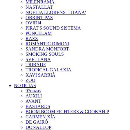
MILENRAMA
NASTALLAT
NOELIA LLORENS 'TITANA'
OBRINT PAS
OVIDI4
PIRAT'S SOUND SISTEMA
PONCELAM
RAZZ
ROMÀNTIC DIMONI
SANDRA MONFORT
SMOKING SOULS
SVETLANA
TRIBADE
TROPICAL GALAXIA
XAVI SARRIÀ
ZOO
NOTICIAS
97onzas
AUXILI
AVANT
BASTARDS
BOOM BOOM FIGHTERS & COOKAH P
CARMEN XÍA
DE GAIRÓ
DONALLOP