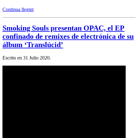
Continua llegint
Smoking Souls presentan OPAC, el EP
confinado de remixes de electrónica de su
álbum ‘Translúcid’
Escrito en
31 Julio 2020
.