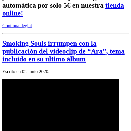
automática por solo 5€ en nuestra
tienda
online!
Continua llegint
Smoking Souls irrumpen con la
publicación del videoclip de “Ara”, tema
incluido en su último álbum
Escrito en
05 Junio 2020
.