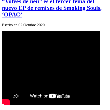
“Volves de neu” es el tercer tema del
nuevo EP de remixes de Smoking Souls,
‘OPAC’
Escrito en
02 Octubre 2020
.