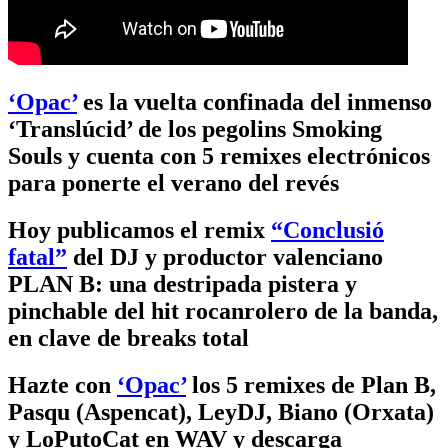
‘Opac’
es la vuelta confinada del inmenso
‘Translúcid’ de los pegolins Smoking
Souls y cuenta con 5 remixes electrónicos
para ponerte el verano del revés
Hoy publicamos el remix
“Conclusió
fatal”
del DJ y productor valenciano
PLAN B: una destripada pistera y
pinchable del hit rocanrolero de la banda,
en clave de breaks total
Hazte con
‘Opac’
los 5 remixes de Plan B,
Pasqu (Aspencat), LeyDJ, Biano (Orxata)
y LoPutoCat en WAV y descarga