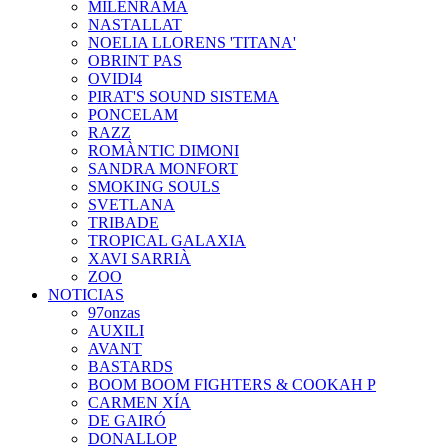
MILENRAMA
NASTALLAT
NOELIA LLORENS 'TITANA'
OBRINT PAS
OVIDI4
PIRAT'S SOUND SISTEMA
PONCELAM
RAZZ
ROMÀNTIC DIMONI
SANDRA MONFORT
SMOKING SOULS
SVETLANA
TRIBADE
TROPICAL GALAXIA
XAVI SARRIÀ
ZOO
NOTICIAS
97onzas
AUXILI
AVANT
BASTARDS
BOOM BOOM FIGHTERS & COOKAH P
CARMEN XÍA
DE GAIRÓ
DONALLOP