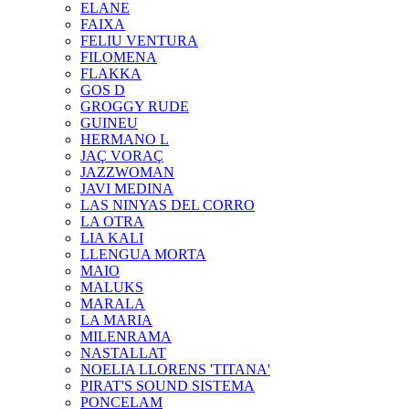
ELANE
FAIXA
FELIU VENTURA
FILOMENA
FLAKKA
GOS D
GROGGY RUDE
GUINEU
HERMANO L
JAÇ VORAÇ
JAZZWOMAN
JAVI MEDINA
LAS NINYAS DEL CORRO
LA OTRA
LIA KALI
LLENGUA MORTA
MAIO
MALUKS
MARALA
LA MARIA
MILENRAMA
NASTALLAT
NOELIA LLORENS 'TITANA'
PIRAT'S SOUND SISTEMA
PONCELAM