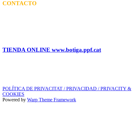
CONTACTO
CONTRATACIÓN
Tel: (+34) 615 27 69 02 contractacio@ppf.cat
ADMINISTRACIÓN Y TIENDA
Tel.: (+34) 93 878 74 80 comandes@ppf.cat
TIENDA ONLINE www.botiga.ppf.cat
SELLO DISCOGRÁFICO, LICENCIAS,
PROMOS y EDITORIAL
info@ppf.cat
POLÍTICA DE PRIVACITAT / PRIVACIDAD / PRIVACITY &
COOKIES
Powered by
Warp Theme Framework