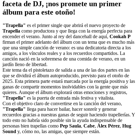
faceta de DJ, ¡nos promete un primer
álbum para este otoño!
"Trapella"
es el primer single que abrirá el nuevo proyecto de
Trapella
como productora y que llega con la energía perfecta para
encender el verano. Junto al rey del dancehall de aquí,
Cookah P
firman el primer adelanto del álbum con un tema que es mucho más
que una simple canción de verano: es una dedicatoria directa a los
amigos, a los vínculos reales y a los recuerdos compartidos. La
canción nació en la sobremesa de una comida de verano, en un
jardín lleno de libertad.
Este tema da el pistoletazo de salida a una de las dos partes en las
que se dividirá el álbum autoproducido, previsto para el otoño de
2025. Esta primera parte estará marcada por la energía positiva y las
ganas de compartir momentos inolvidables con la gente que más
quieres. Aunque el álbum explorará otras emociones y registros,
"Trapella"
es la puerta de entrada más festiva y vitalista.
Con el objetivo claro de convertirse en la canción del verano,
"Trapella"
llega para hacer bailar, hacer sonreír y generar
recuerdos gracias a nuestras ganas de seguir haciendo trapellerías. Y
todo esto no habría sido posible sin la ayuda indispensable de
personas bien trapellas como
Pep Saula
,
Cabe
,
Àlex Pérez
,
Hug
Sound
y, cómo no, las amigas, que siempre están.