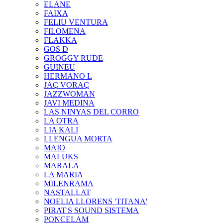
ELANE
FAIXA
FELIU VENTURA
FILOMENA
FLAKKA
GOS D
GROGGY RUDE
GUINEU
HERMANO L
JAÇ VORAÇ
JAZZWOMAN
JAVI MEDINA
LAS NINYAS DEL CORRO
LA OTRA
LIA KALI
LLENGUA MORTA
MAIO
MALUKS
MARALA
LA MARIA
MILENRAMA
NASTALLAT
NOELIA LLORENS 'TITANA'
PIRAT'S SOUND SISTEMA
PONCELAM