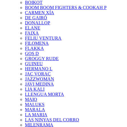
BOIKOT
BOOM BOOM FIGHTERS & COOKAH P
CARMEN XÍA
DE GAIRÓ
DONALLOP
ELANE
FAIXA
FELIU VENTURA
FILOMENA
FLAKKA
GOS D
GROGGY RUDE
GUINEU
HERMANO L
JAÇ VORAÇ
JAZZWOMAN
JAVI MEDINA
LIA KALI
LLENGUA MORTA
MAIO
MALUKS
MARALA
LA MARIA
LAS NINYAS DEL CORRO
MILENRAMA