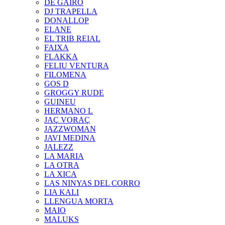
DE GAIRÓ
DJ TRAPELLA
DONALLOP
ELANE
EL TRIB REIAL
FAIXA
FLAKKA
FELIU VENTURA
FILOMENA
GOS D
GROGGY RUDE
GUINEU
HERMANO L
JAÇ VORAÇ
JAZZWOMAN
JAVI MEDINA
JALEZZ
LA MARIA
LA OTRA
LA XICA
LAS NINYAS DEL CORRO
LIA KALI
LLENGUA MORTA
MAIO
MALUKS