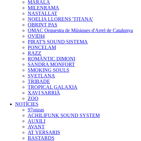
MARALA
MILENRAMA
NASTALLAT
NOELIA LLORENS 'TITANA'
OBRINT PAS
OMAC Orquestra de Músiques d'Arrel de Catalunya
OVIDI4
PIRAT'S SOUND SISTEMA
PONCELAM
RAZZ
ROMÀNTIC DIMONI
SANDRA MONFORT
SMOKING SOULS
SVETLANA
TRIBADE
TROPICAL GALAXIA
XAVI SARRIÀ
ZOO
NOTÍCIES
97onzas
ACHILIFUNK SOUND SYSTEM
AUXILI
AVANT
AT VERSARIS
BASTARDS