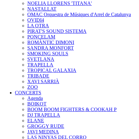
NOELIA LLORENS 'TITANA'
NASTALLAT
OMAC Orquestra de Músiques d'Arrel de Catalunya
OVIDI4
LA OTRA
PIRAT'S SOUND SISTEMA
PONCELAM
ROMÀNTIC DIMONI
SANDRA MONFORT
SMOKING SOULS
SVETLANA
TRAPELLA
TROPICAL GALAXIA
TRIBADE
XAVI SARRIÀ
ZOO
CONCERTS
Agenda
BOIKOT
BOOM BOOM FIGHTERS & COOKAH P
DJ TRAPELLA
ELANE
GROGGY RUDE
JAVI MEDINA
LAS NINYAS DEL CORRO