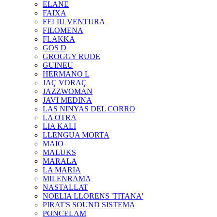
ELANE
FAIXA
FELIU VENTURA
FILOMENA
FLAKKA
GOS D
GROGGY RUDE
GUINEU
HERMANO L
JAÇ VORAÇ
JAZZWOMAN
JAVI MEDINA
LAS NINYAS DEL CORRO
LA OTRA
LIA KALI
LLENGUA MORTA
MAIO
MALUKS
MARALA
LA MARIA
MILENRAMA
NASTALLAT
NOELIA LLORENS 'TITANA'
PIRAT'S SOUND SISTEMA
PONCELAM