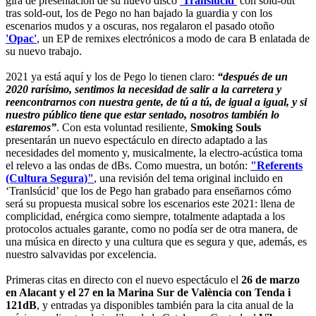
gira de presentación de su nuevo disco
'Translúcid'
con sold-out
tras sold-out, los de Pego no han bajado la guardia y con los
escenarios mudos y a oscuras, nos regalaron el pasado otoño
'Opac'
, un EP de remixes electrónicos a modo de cara B enlatada de
su nuevo trabajo.
2021 ya está aquí y los de Pego lo tienen claro:
“después de un
2020 rarísimo, sentimos la necesidad de salir a la carretera y
reencontrarnos con nuestra gente, de tú a tú, de igual a igual, y si
nuestro público tiene que estar sentado, nosotros también lo
estaremos”
. Con esta voluntad resiliente,
Smoking Souls
presentarán un nuevo espectáculo en directo adaptado a las
necesidades del momento y, musicalmente, la electro-acústica toma
el relevo a las ondas de dBs. Como muestra, un botón:
"Referents
(Cultura Segura)"
, una revisión del tema original incluido en
‘Tranlsúcid’ que los de Pego han grabado para enseñarnos cómo
será su propuesta musical sobre los escenarios este 2021: llena de
complicidad, enérgica como siempre, totalmente adaptada a los
protocolos actuales garante, como no podía ser de otra manera, de
una música en directo y una cultura que es segura y que, además, es
nuestro salvavidas por excelencia.
Primeras citas en directo con el nuevo espectáculo el
26 de marzo
en Alacant y el 27 en la Marina Sur de València con Tenda i
121dB
, y entradas ya disponibles también para la cita anual de la