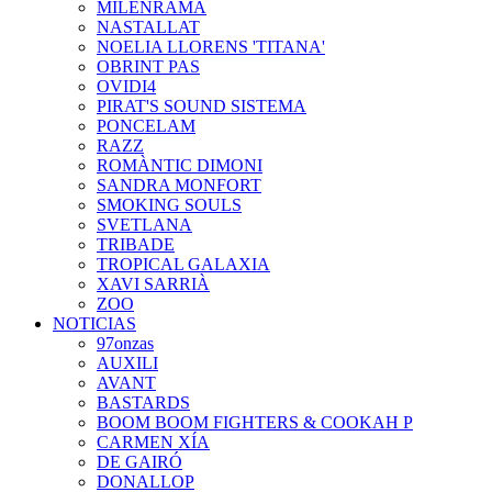
MILENRAMA
NASTALLAT
NOELIA LLORENS 'TITANA'
OBRINT PAS
OVIDI4
PIRAT'S SOUND SISTEMA
PONCELAM
RAZZ
ROMÀNTIC DIMONI
SANDRA MONFORT
SMOKING SOULS
SVETLANA
TRIBADE
TROPICAL GALAXIA
XAVI SARRIÀ
ZOO
NOTICIAS
97onzas
AUXILI
AVANT
BASTARDS
BOOM BOOM FIGHTERS & COOKAH P
CARMEN XÍA
DE GAIRÓ
DONALLOP