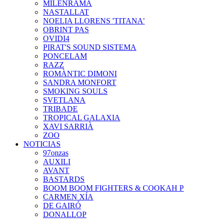
MILENRAMA
NASTALLAT
NOELIA LLORENS 'TITANA'
OBRINT PAS
OVIDI4
PIRAT'S SOUND SISTEMA
PONCELAM
RAZZ
ROMÀNTIC DIMONI
SANDRA MONFORT
SMOKING SOULS
SVETLANA
TRIBADE
TROPICAL GALAXIA
XAVI SARRIÀ
ZOO
NOTICIAS
97onzas
AUXILI
AVANT
BASTARDS
BOOM BOOM FIGHTERS & COOKAH P
CARMEN XÍA
DE GAIRÓ
DONALLOP