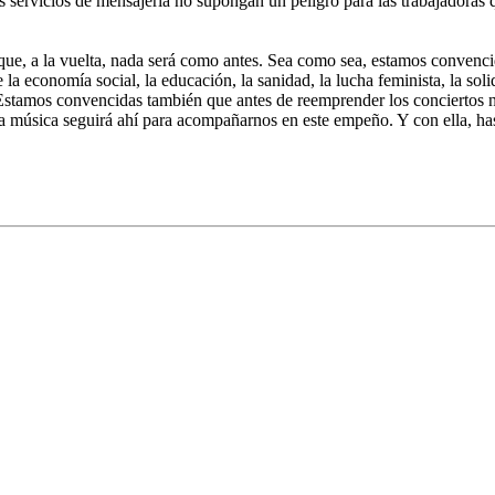
 los servicios de mensajería no supongan un peligro para las trabajadora
 que, a la vuelta, nada será como antes. Sea como sea, estamos convenc
 la economía social, la educación, la sanidad, la lucha feminista, la so
o. Estamos convencidas también que antes de reemprender los conciertos 
música seguirá ahí para acompañarnos en este empeño. Y con ella, hasta