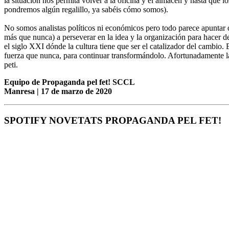
la situación nos permita volver a la oficina y el almacen y hasta que
pondremos algún regalillo, ya sabéis cómo somos).
No somos analistas políticos ni económicos pero todo parece apuntar
más que nunca) a perseverar en la idea y la organización para hacer de
el siglo XXI dónde la cultura tiene que ser el catalizador del cambi
fuerza que nunca, para continuar transformándolo. Afortunadamente la 
peti.
Equipo de Propaganda pel fet! SCCL
Manresa | 17 de marzo de 2020
SPOTIFY NOVETATS PROPAGANDA PEL FET!