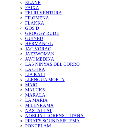
ELANE
FAIXA
FELIU VENTURA
FILOMENA
FLAKKA
GOS D
GROGGY RUDE
GUINEU
HERMANO L
JAÇ VORAÇ
JAZZWOMAN
JAVI MEDINA
LAS NINYAS DEL CORRO
LA OTRA
LIA KALI
LLENGUA MORTA
MAIO
MALUKS
MARALA
LA MARIA
MILENRAMA
NASTALLAT
NOELIA LLORENS 'TITANA'
PIRAT'S SOUND SISTEMA
PONCELAM