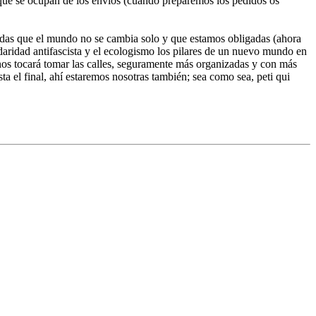
s que se ocupan de los envíos (cuando preparemos los pedidos os
idas que el mundo no se cambia solo y que estamos obligadas (ahora
lidaridad antifascista y el ecologismo los pilares de un nuevo mundo en
nos tocará tomar las calles, seguramente más organizadas y con más
 el final, ahí estaremos nosotras también; sea como sea, peti qui