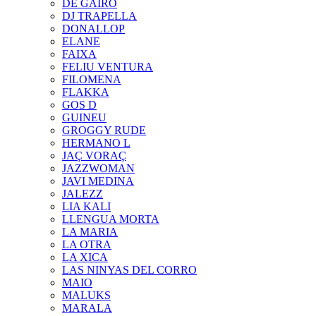
DE GAIRÓ
DJ TRAPELLA
DONALLOP
ELANE
FAIXA
FELIU VENTURA
FILOMENA
FLAKKA
GOS D
GUINEU
GROGGY RUDE
HERMANO L
JAÇ VORAÇ
JAZZWOMAN
JAVI MEDINA
JALEZZ
LIA KALI
LLENGUA MORTA
LA MARIA
LA OTRA
LA XICA
LAS NINYAS DEL CORRO
MAIO
MALUKS
MARALA