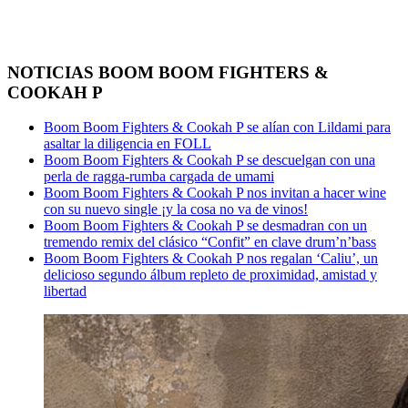
NOTICIAS BOOM BOOM FIGHTERS &
COOKAH P
Boom Boom Fighters & Cookah P se alían con Lildami para
asaltar la diligencia en FOLL
Boom Boom Fighters & Cookah P se descuelgan con una
perla de ragga-rumba cargada de umami
Boom Boom Fighters & Cookah P nos invitan a hacer wine
con su nuevo single ¡y la cosa no va de vinos!
Boom Boom Fighters & Cookah P se desmadran con un
tremendo remix del clásico “Confit” en clave drum’n’bass
Boom Boom Fighters & Cookah P nos regalan ‘Caliu’, un
delicioso segundo álbum repleto de proximidad, amistad y
libertad