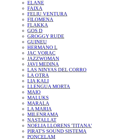
ELANE
FAIXA
FELIU VENTURA
FILOMENA
FLAKKA
GOS D
GROGGY RUDE
GUINEU
HERMANO L
JAÇ VORAÇ
JAZZWOMAN
JAVI MEDINA
LAS NINYAS DEL CORRO
LA OTRA
LIA KALI
LLENGUA MORTA
MAIO
MALUKS
MARALA
LA MARIA
MILENRAMA
NASTALLAT
NOELIA LLORENS 'TITANA'
PIRAT'S SOUND SISTEMA
PONCELAM