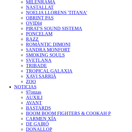
MILENRAMA
NASTALLAT
NOELIA LLORENS 'TITANA'
OBRINT PAS
OVIDI4
PIRAT'S SOUND SISTEMA
PONCELAM
RAZZ
ROMÀNTIC DIMONI
SANDRA MONFORT
SMOKING SOULS
SVETLANA
TRIBADE
TROPICAL GALAXIA
XAVI SARRIÀ
ZOO
NOTICIAS
97onzas
AUXILI
AVANT
BASTARDS
BOOM BOOM FIGHTERS & COOKAH P
CARMEN XÍA
DE GAIRÓ
DONALLOP