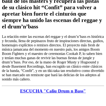
baúl de los másters y recupera las pistas
de su clásico hit “Confit” para volver a
apretar bien fuerte el cinturón que
siempre ha unido las escenas del reggae y
el drum’n’bass
La relación entre las escenas del reggae y el drum’n’bass es histórica
y fecunda, llena de pepinazos fruto de inspiraciones directas, guiños,
homenajes explícitos o remixes directos. El proyecto más fresh de
música jamaicana del momento en nuestro país, los amigos Boom
Boom Fighters y el maestro de ceremonias Cookah P, lo saben bien
y tenían muchas ganas de revivir las buenas fiestas de jungle y
drum’n’bass. Por eso, de la mano de Roger Musty y Hugsound y
desde Basement Recordings, han escogido un clásico entre clásicos
de la banda, “Confit”, y en un tiki-taka tan resolutivo como divertido
se han marcado un remixote que hará las delicias de los adeptos al
sonido más cañero.
ESCUCHA "Caliu Drum n Bass"