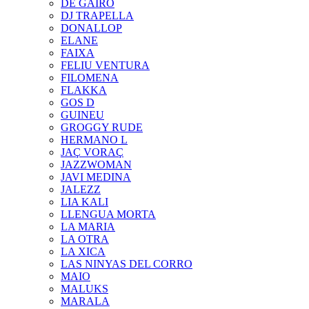
DE GAIRÓ
DJ TRAPELLA
DONALLOP
ELANE
FAIXA
FELIU VENTURA
FILOMENA
FLAKKA
GOS D
GUINEU
GROGGY RUDE
HERMANO L
JAÇ VORAÇ
JAZZWOMAN
JAVI MEDINA
JALEZZ
LIA KALI
LLENGUA MORTA
LA MARIA
LA OTRA
LA XICA
LAS NINYAS DEL CORRO
MAIO
MALUKS
MARALA