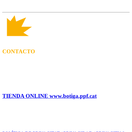
CONTACTO
CONTRATACIÓN
Tel: (+34) 615 27 69 02 contractacio@ppf.cat
ADMINISTRACIÓN Y TIENDA
Tel.: (+34) 93 878 74 80 comandes@ppf.cat
TIENDA ONLINE www.botiga.ppf.cat
SELLO DISCOGRÁFICO, LICENCIAS,
PROMOS y EDITORIAL
info@ppf.cat