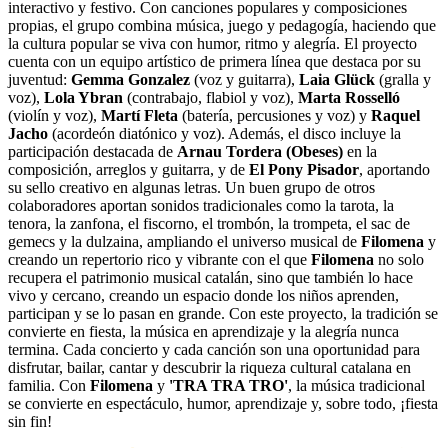
interactivo y festivo. Con canciones populares y composiciones
propias, el grupo combina música, juego y pedagogía, haciendo que
la cultura popular se viva con humor, ritmo y alegría. El proyecto
cuenta con un equipo artístico de primera línea que destaca por su
juventud:
Gemma Gonzalez
(voz y guitarra),
Laia Glück
(gralla y
voz),
Lola Ybran
(contrabajo, flabiol y voz),
Marta Rosselló
(violín y voz),
Martí Fleta
(batería, percusiones y voz) y
Raquel
Jacho
(acordeón diatónico y voz). Además, el disco incluye la
participación destacada de
Arnau Tordera
(Obeses)
en la
composición, arreglos y guitarra, y de
El Pony Pisador
, aportando
su sello creativo en algunas letras. Un buen grupo de otros
colaboradores aportan sonidos tradicionales como la tarota, la
tenora, la zanfona, el fiscorno, el trombón, la trompeta, el sac de
gemecs y la dulzaina, ampliando el universo musical de
Filomena
y
creando un repertorio rico y vibrante con el que
Filomena
no solo
recupera el patrimonio musical catalán, sino que también lo hace
vivo y cercano, creando un espacio donde los niños aprenden,
participan y se lo pasan en grande. Con este proyecto, la tradición se
convierte en fiesta, la música en aprendizaje y la alegría nunca
termina. Cada concierto y cada canción son una oportunidad para
disfrutar, bailar, cantar y descubrir la riqueza cultural catalana en
familia. Con
Filomena
y
'TRA TRA TRO'
, la música tradicional
se convierte en espectáculo, humor, aprendizaje y, sobre todo, ¡fiesta
sin fin!