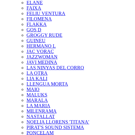
ELANE
FAIXA
FELIU VENTURA
FILOMENA
FLAKKA
GOS D
GROGGY RUDE
GUINEU
HERMANO L
JAÇ VORAÇ
JAZZWOMAN
JAVI MEDINA
LAS NINYAS DEL CORRO
LA OTRA
LIA KALI
LLENGUA MORTA
MAIO
MALUKS
MARALA
LA MARIA
MILENRAMA
NASTALLAT
NOELIA LLORENS 'TITANA'
PIRAT'S SOUND SISTEMA
PONCELAM