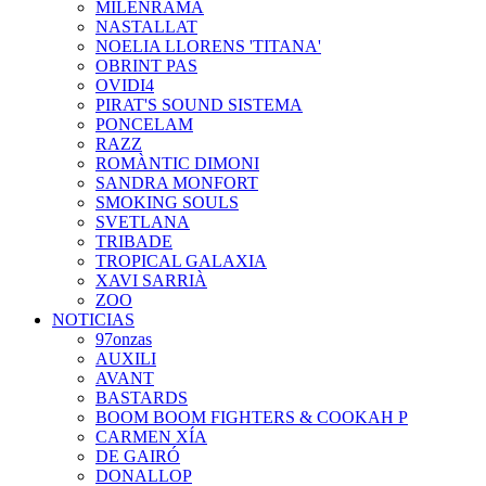
MILENRAMA
NASTALLAT
NOELIA LLORENS 'TITANA'
OBRINT PAS
OVIDI4
PIRAT'S SOUND SISTEMA
PONCELAM
RAZZ
ROMÀNTIC DIMONI
SANDRA MONFORT
SMOKING SOULS
SVETLANA
TRIBADE
TROPICAL GALAXIA
XAVI SARRIÀ
ZOO
NOTICIAS
97onzas
AUXILI
AVANT
BASTARDS
BOOM BOOM FIGHTERS & COOKAH P
CARMEN XÍA
DE GAIRÓ
DONALLOP