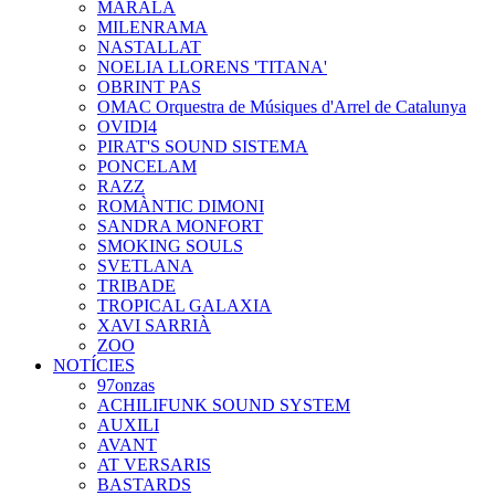
MARALA
MILENRAMA
NASTALLAT
NOELIA LLORENS 'TITANA'
OBRINT PAS
OMAC Orquestra de Músiques d'Arrel de Catalunya
OVIDI4
PIRAT'S SOUND SISTEMA
PONCELAM
RAZZ
ROMÀNTIC DIMONI
SANDRA MONFORT
SMOKING SOULS
SVETLANA
TRIBADE
TROPICAL GALAXIA
XAVI SARRIÀ
ZOO
NOTÍCIES
97onzas
ACHILIFUNK SOUND SYSTEM
AUXILI
AVANT
AT VERSARIS
BASTARDS