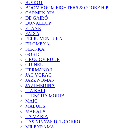
BOIKOT
BOOM BOOM FIGHTERS & COOKAH P
CARMEN XÍA
DE GAIRÓ
DONALLOP
ELANE
FAIXA
FELIU VENTURA
FILOMENA
FLAKKA
GOS D
GROGGY RUDE
GUINEU
HERMANO L
JAÇ VORAÇ
JAZZWOMAN
JAVI MEDINA
LIA KALI
LLENGUA MORTA
MAIO
MALUKS
MARALA
LA MARIA
LAS NINYAS DEL CORRO
MILENRAMA