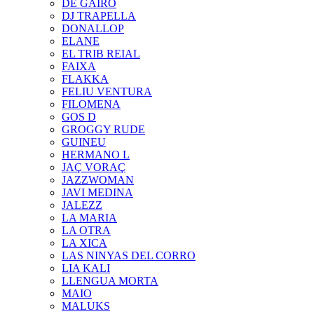
DE GAIRÓ
DJ TRAPELLA
DONALLOP
ELANE
EL TRIB REIAL
FAIXA
FLAKKA
FELIU VENTURA
FILOMENA
GOS D
GROGGY RUDE
GUINEU
HERMANO L
JAÇ VORAÇ
JAZZWOMAN
JAVI MEDINA
JALEZZ
LA MARIA
LA OTRA
LA XICA
LAS NINYAS DEL CORRO
LIA KALI
LLENGUA MORTA
MAIO
MALUKS