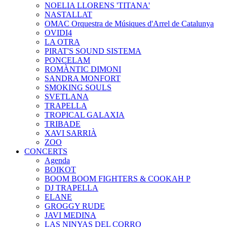
NOELIA LLORENS 'TITANA'
NASTALLAT
OMAC Orquestra de Músiques d'Arrel de Catalunya
OVIDI4
LA OTRA
PIRAT'S SOUND SISTEMA
PONCELAM
ROMÀNTIC DIMONI
SANDRA MONFORT
SMOKING SOULS
SVETLANA
TRAPELLA
TROPICAL GALAXIA
TRIBADE
XAVI SARRIÀ
ZOO
CONCERTS
Agenda
BOIKOT
BOOM BOOM FIGHTERS & COOKAH P
DJ TRAPELLA
ELANE
GROGGY RUDE
JAVI MEDINA
LAS NINYAS DEL CORRO